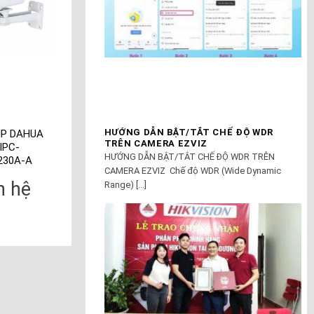
HƯỚNG DẪN BẬT/TẮT CHẾ ĐỘ WDR
IP DAHUA
CAMERA Mini Siêu
CAMERA IP DOME
TRÊN CAMERA EZVIZ
IPC-
nhỏ Ngụy Trang
2MP DAHUA IPC-
HƯỚNG DẪN BẬT/TẮT CHẾ ĐỘ WDR TRÊN
230A-A
HUM24H Dahua
HDW1230SP
CAMERA EZVIZ Chế độ WDR (Wide Dynamic
n hệ
Liên hệ
Liên hệ
Range) [...]