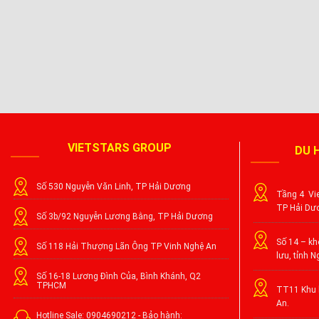
VIETSTARS GROUP
DU 
Số 530 Nguyễn Văn Linh, TP Hải Dương
Tầng 4 Vie
TP Hải Dư
Số 3b/92 Nguyễn Lương Bằng, TP Hải Dương
Số 14 – khố
Số 118 Hải Thượng Lãn Ông TP Vinh Nghệ An
lưu, tỉnh N
Số 16-18 Lương Đình Của, Bình Khánh, Q2
TPHCM
TT11 Khu l
An.
Hotline Sale: 0904690212 - Bảo hành: