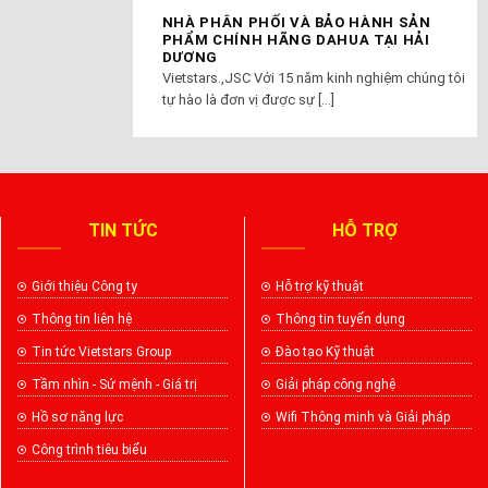
NHÀ PHÂN PHỐI VÀ BẢO HÀNH SẢN
PHẨM CHÍNH HÃNG DAHUA TẠI HẢI
DƯƠNG
Vietstars.,JSC Với 15 năm kinh nghiệm chúng tôi
tự hào là đơn vị được sự [...]
TIN TỨC
HỖ TRỢ
Giới thiệu Công ty
Hỗ trợ kỹ thuật
Thông tin liên hệ
Thông tin tuyển dụng
Tin tức Vietstars Group
Đào tạo Kỹ thuật
Tầm nhìn - Sứ mệnh - Giá trị
Giải pháp công nghệ
Hồ sơ năng lực
Wifi Thông minh và Giải pháp
Công trình tiêu biểu