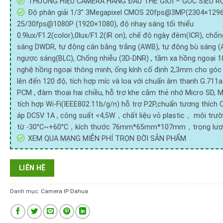
THƯƠNG HIỆU CAMERA HÀNG ĐẦU THẾ GIỚI – GÓC SIÊU 
Độ phân giải 1/3” 3Megapixel CMOS 20fps@3MP(2304×1296
25/30fps@1080P (1920×1080), độ nhạy sáng tối thiểu
0.9lux/F1.2(color),0lux/F1.2(IR on), chế độ ngày đêm(ICR), chố
sáng DWDR, tự động cân bằng trắng (AWB), tự động bù sáng (
ngược sáng(BLC), Chống nhiễu (3D-DNR) , tầm xa hồng ngoại 
nghệ hồng ngoại thông minh, ống kính cố định 2,3mm cho góc
lên đến 120 độ, tích hợp míc và loa với chuẩn âm thanh G.711a
PCM , đàm thoại hai chiều, hỗ trợ khe cắm thẻ nhớ Micro SD, 
tích hợp Wi-Fi(IEEE802.11b/g/n) hỗ trợ P2P,chuẩn tương thích 
áp DC5V 1A , công suất <4,5W，chất liệu vỏ plastic， môi trườ
từ -30°C~+60°C，kích thước 76mm*65mm*107mm，trọng lượn
XEM QUA MẠNG MIỄN PHÍ TRỌN ĐỜI SẢN PHẨM
LIÊN HỆ
Danh mục:
Camera IP Dahua