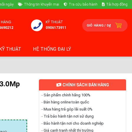
mỗi ngày
Thông tin khuyến mại
Tra cứu bảo hành
Tải hợp đồng
 HÀNG
KỸ THUẬT
GIỎ HÀNG /
0
₫
4690212
0906173911
KỸ THUẬT
HỆ THỐNG ĐẠI LÝ
 3.0Mp
CHÍNH SÁCH BÁN HÀNG
-
Sản phẩm chính hãng 100%
-
Bán hàng online toàn quốc
-
Mua hàng trả góp lãi suất 0%
-
Trả bảo hành tận nơi sử dụng
-
Bảo hành tận nơi cho doanh nghiệp
-
Giá cạnh tranh nhất thị trường