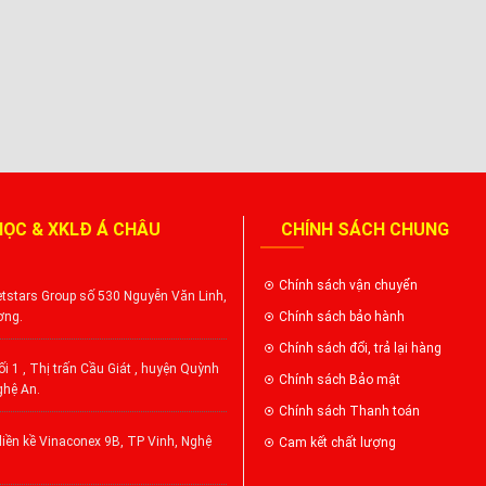
HỌC & XKLĐ Á CHÂU
CHÍNH SÁCH CHUNG
Chính sách vận chuyển
tstars Group số 530 Nguyễn Văn Linh,
ơng.
Chính sách bảo hành
Chính sách đổi, trả lại hàng
i 1 , Thị trấn Cầu Giát , huyện Quỳnh
Chính sách Bảo mật
ghệ An.
Chính sách Thanh toán
iền kề Vinaconex 9B, TP Vinh, Nghệ
Cam kết chất lượng