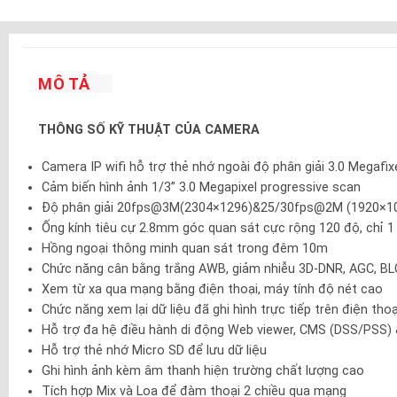
MÔ TẢ
THÔNG SỐ KỸ THUẬT CỦA CAMERA
Camera IP wifi hỗ trợ thẻ nhớ ngoài độ phân giải 3.0 Megafix
Cảm biến hình ảnh 1/3” 3.0 Megapixel progressive scan
Độ phân giải 20fps@3M(2304×1296)&25/30fps@2M (1920×1
Ống kính tiêu cự 2.8mm góc quan sát cực rộng 120 độ, chỉ 1 
Hồng ngoại thông minh quan sát trong đêm 10m
Chức năng cân bằng trắng AWB, giảm nhiễu 3D-DNR, AGC, BL
Xem từ xa qua mạng bằng điện thoại, máy tính độ nét cao
Chức năng xem lại dữ liệu đã ghi hình trực tiếp trên điện thoạ
Hỗ trợ đa hệ điều hành di động Web viewer, CMS (DSS/PSS)
Hỗ trợ thẻ nhớ Micro SD để lưu dữ liệu
Ghi hình ảnh kèm âm thanh hiện trường chất lượng cao
Tích hợp Mix và Loa để đàm thoại 2 chiều qua mạng