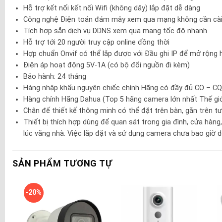
Hỗ trợ kết nối kết nối Wifi (không dây) lắp đặt dễ dàng
Công nghệ Điện toán đám mây xem qua mạng không cần cài 
Tích hợp sẵn dịch vụ DDNS xem qua mạng tốc độ nhanh
Hỗ trợ tới 20 người truy cập online đồng thời
Hợp chuẩn Onvif có thể lắp được với Đầu ghi IP để mở rộng hệ
Điện áp hoạt động 5V-1A (có bộ đổi nguồn đi kèm)
Bảo hành: 24 tháng
Hàng nhập khẩu nguyên chiếc chính Hãng có đầy đủ CO – C
Hàng chính Hãng Dahua (Top 5 hãng camera lớn nhất Thế giớ
Chân đế thiết kế thông minh có thể đặt trên bàn, gắn trên t
Thiết bị thích hợp dùng để quan sát trong gia đình, cửa hàn
lúc vắng nhà. Việc lắp đặt và sử dụng camera chưa bao giờ d
SẢN PHẨM TƯƠNG TỰ
-20%