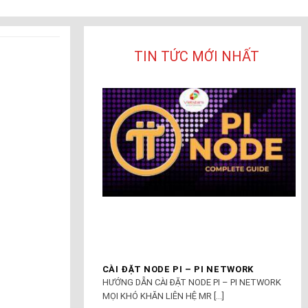
TIN TỨC MỚI NHẤT
CÀI ĐẶT NODE PI – PI NETWORK
HƯỚNG DẪN CÀI ĐẶT NODE PI – PI NETWORK
MỌI KHÓ KHĂN LIÊN HỆ MR [...]