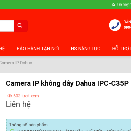
Tin hay 
BÁN
090
 HỆ
BẢO HÀNH TẬN NƠI
HS NĂNG LỰC
HỖ TRỢ 
Camera IP Dahua
Camera IP không dây Dahua IPC-C35P
603 lượt xem
Liên hệ
Thông số sản phẩm