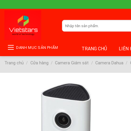
Skip
to
content
Tìm
kiếm:
DANH MỤC SẢN PHẨM
TRANG CHỦ
LIÊN
Trang chủ
/
Cửa hàng
/
Camera Giám sát
/
Camera Dahua
/