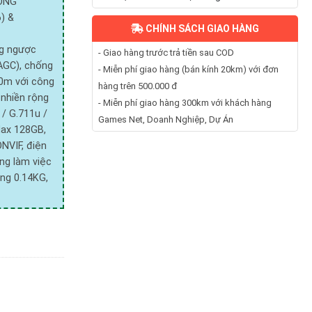
RỘNG
) &
CHÍNH SÁCH GIAO HÀNG
ng ngược
- Giao hàng trước trả tiền sau COD
AGC), chống
- Miễn phí giao hàng (bán kính 20km) với đơn
10m với công
hàng trên 500.000 đ
 nhiền rộng
- Miễn phí giao hàng 300km với khách hàng
 / G.711u /
Games Net, Doanh Nghiệp, Dự Án
Max 128GB,
ONVIF, điện
ng làm việc
g 0.14KG,