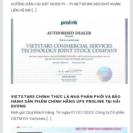
HƯỚNG DẪN CÀI ĐẶT NODE PI – PI NETWORK MỌI KHÓ KHĂN
LIÊN HỆ MR [...]
VIETSTARS CHÍNH THỨC LÀ NHÀ PHÂN PHỐI VÀ BẢO
HÀNH SẢN PHẨM CHÍNH HÃNG UPS PROLINK TẠI HẢI
DƯƠNG
Kính gửi Quý khách hàng, Từ ngày 01/07/2023, Công ty Cổ phần
CNTM DV Vietstars [...]