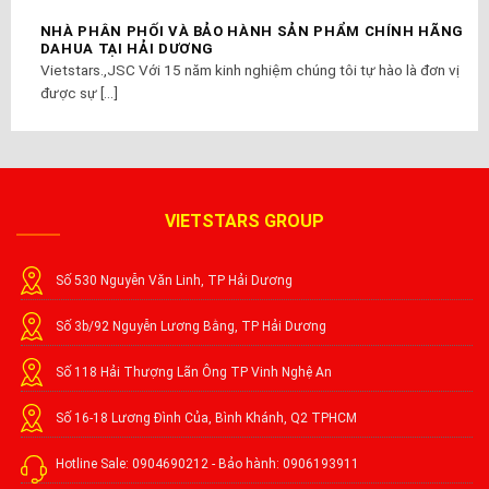
NHÀ PHÂN PHỐI VÀ BẢO HÀNH SẢN PHẨM CHÍNH HÃNG
DAHUA TẠI HẢI DƯƠNG
Vietstars.,JSC Với 15 năm kinh nghiệm chúng tôi tự hào là đơn vị
được sự [...]
VIETSTARS GROUP
Số 530 Nguyễn Văn Linh, TP Hải Dương
Số 3b/92 Nguyễn Lương Bằng, TP Hải Dương
Số 118 Hải Thượng Lãn Ông TP Vinh Nghệ An
Số 16-18 Lương Đình Của, Bình Khánh, Q2 TPHCM
Hotline Sale: 0904690212 - Bảo hành: 0906193911