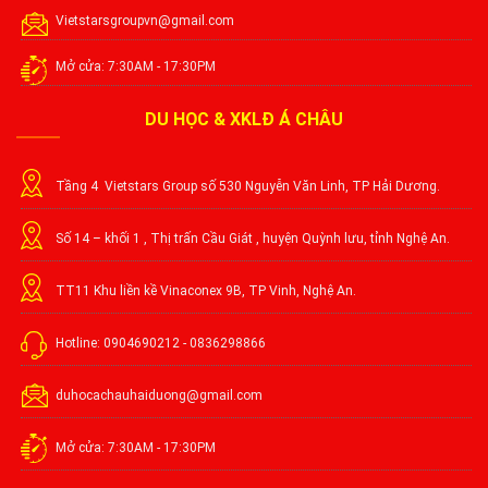
Vietstarsgroupvn@gmail.com
Mở cửa: 7:30AM - 17:30PM
DU HỌC & XKLĐ Á CHÂU
Tầng 4 Vietstars Group số 530 Nguyễn Văn Linh, TP Hải Dương.
Số 14 – khối 1 , Thị trấn Cầu Giát , huyện Quỳnh lưu, tỉnh Nghệ An.
TT11 Khu liền kề Vinaconex 9B, TP Vinh, Nghệ An.
Hotline: 0904690212 - 0836298866
duhocachauhaiduong@gmail.com
Mở cửa: 7:30AM - 17:30PM