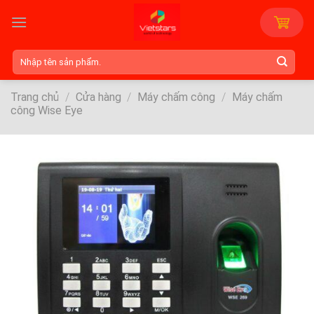
Skip
to
content
Tìm
kiếm:
Trang chủ
/
Cửa hàng
/
Máy chấm công
/
Máy chấm
công Wise Eye