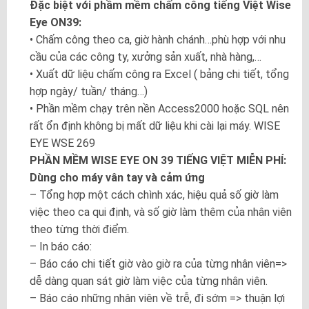
Đặc biệt với phầm mềm chấm công tiếng Việt Wise
Eye ON39:
• Chấm công theo ca, giờ hành chánh…phù hợp với nhu
cầu của các công ty, xưởng sản xuất, nhà hàng,…
• Xuất dữ liệu chấm công ra Excel ( bảng chi tiết, tổng
hợp ngày/ tuần/ tháng…)
• Phần mềm chạy trên nền Access2000 hoặc SQL nên
rất ổn định không bị mất dữ liệu khi cài lại máy. WISE
EYE WSE 269
PHẦN MỀM WISE EYE ON 39 TIẾNG VIỆT MIỄN PHÍ:
Dùng cho máy vân tay và cảm ứng
– Tổng hợp một cách chình xác, hiệu quả số giờ làm
việc theo ca qui định, và số giờ làm thêm của nhân viên
theo từng thời điểm.
– In báo cáo:
– Báo cáo chi tiết giờ vào giờ ra của từng nhân viên=>
dễ dàng quan sát giờ làm việc của từng nhân viên.
– Báo cáo những nhân viên về trễ, đi sớm => thuận lợi