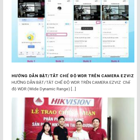
HƯỚNG DẪN BẬT/TẮT CHẾ ĐỘ WDR TRÊN CAMERA EZVIZ
HƯỚNG DẪN BẬT/TẮT CHẾ ĐỘ WDR TRÊN CAMERA EZVIZ Chế
độ WDR (Wide Dynamic Range) [...]