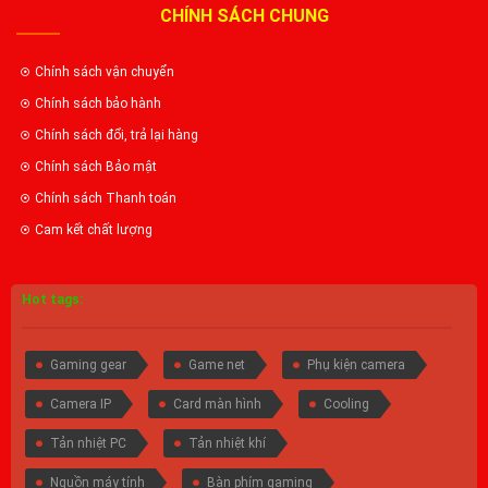
CHÍNH SÁCH CHUNG
Chính sách vận chuyển
Chính sách bảo hành
Chính sách đổi, trả lại hàng
Chính sách Bảo mật
Chính sách Thanh toán
Cam kết chất lượng
Hot tags:
Gaming gear
Game net
Phụ kiện camera
Camera IP
Card màn hình
Cooling
Tản nhiệt PC
Tản nhiệt khí
Nguồn máy tính
Bàn phím gaming