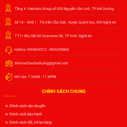
Tầng 4 Vietstars Group số 530 Nguyễn Văn Linh, TP Hải Dương.
Số 14 – khối 1 , Thị trấn Cầu Giát , huyện Quỳnh lưu, tỉnh Nghệ An.
TT11 Khu liền kề Vinaconex 9B, TP Vinh, Nghệ An.
Hotline: 0904690212 - 0836298866
duhocachauhaiduong@gmail.com
Mở cửa: 7:30AM - 17:30PM
CHÍNH SÁCH CHUNG
Chính sách vận chuyển
Chính sách bảo hành
Chính sách đổi, trả lại hàng