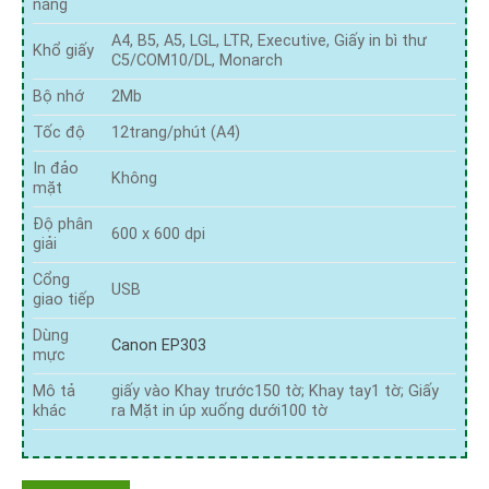
năng
A4, B5, A5, LGL, LTR, Executive, Giấy in bì thư
Khổ giấy
C5/COM10/DL, Monarch
Bộ nhớ
2Mb
Tốc độ
12trang/phút (A4)
In đảo
Không
mặt
Độ phân
600 x 600 dpi
giải
Cổng
USB
giao tiếp
Dùng
Canon EP303
mực
Mô tả
giấy vào Khay trước150 tờ; Khay tay1 tờ; Giấy
khác
ra Mặt in úp xuống dưới100 tờ