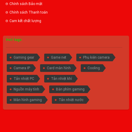
Chính sách Bảo mật
Chính sách Thanh toán
Cam kết chất lượng
Hot tags:
Gaming gear
Game net
Phụ kiện camera
Camera IP
Card màn hình
Cooling
Tản nhiệt PC
Tản nhiệt khí
Nguồn máy tính
Bàn phím gaming
Màn hình gaming
Tản nhiệt nước