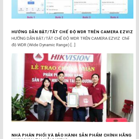
HƯỚNG DẪN BẬT/TẮT CHẾ ĐỘ WDR TRÊN CAMERA EZVIZ
HƯỚNG DẪN BẬT/TẮT CHẾ ĐỘ WDR TRÊN CAMERA EZVIZ Chế
độ WDR (Wide Dynamic Range) [...]
NHÀ PHÂN PHỐI VÀ BẢO HÀNH SẢN PHẨM CHÍNH HÃNG