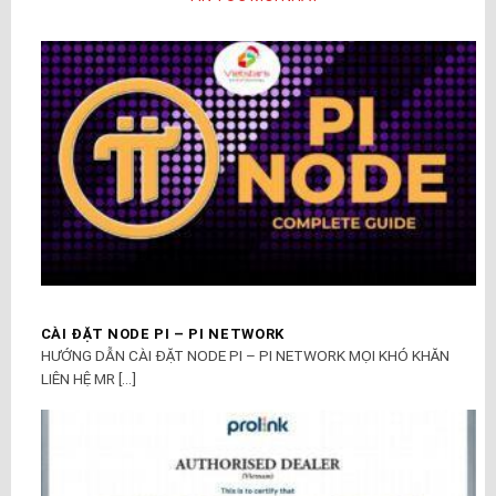
CÀI ĐẶT NODE PI – PI NETWORK
HƯỚNG DẪN CÀI ĐẶT NODE PI – PI NETWORK MỌI KHÓ KHĂN
LIÊN HỆ MR [...]