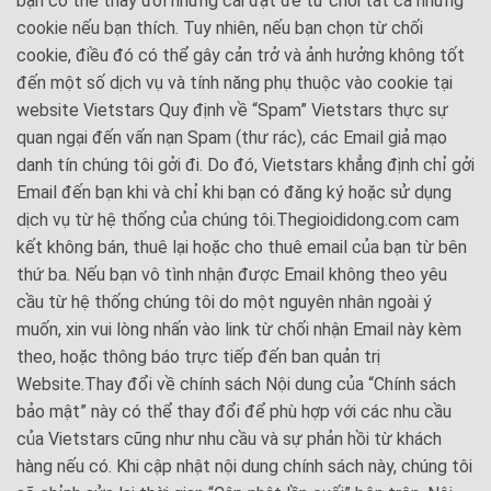
bạn có thể thay đổi những cài đặt để từ chối tất cả những
cookie nếu bạn thích. Tuy nhiên, nếu bạn chọn từ chối
cookie, điều đó có thể gây cản trở và ảnh hưởng không tốt
đến một số dịch vụ và tính năng phụ thuộc vào cookie tại
website Vietstars Quy định về “Spam” Vietstars thực sự
quan ngại đến vấn nạn Spam (thư rác), các Email giả mạo
danh tín chúng tôi gởi đi. Do đó, Vietstars khẳng định chỉ gởi
Email đến bạn khi và chỉ khi bạn có đăng ký hoặc sử dụng
dịch vụ từ hệ thống của chúng tôi.Thegioididong.com cam
kết không bán, thuê lại hoặc cho thuê email của bạn từ bên
thứ ba. Nếu bạn vô tình nhận được Email không theo yêu
cầu từ hệ thống chúng tôi do một nguyên nhân ngoài ý
muốn, xin vui lòng nhấn vào link từ chối nhận Email này kèm
theo, hoặc thông báo trực tiếp đến ban quản trị
Website.Thay đổi về chính sách Nội dung của “Chính sách
bảo mật” này có thể thay đổi để phù hợp với các nhu cầu
của Vietstars cũng như nhu cầu và sự phản hồi từ khách
hàng nếu có. Khi cập nhật nội dung chính sách này, chúng tôi