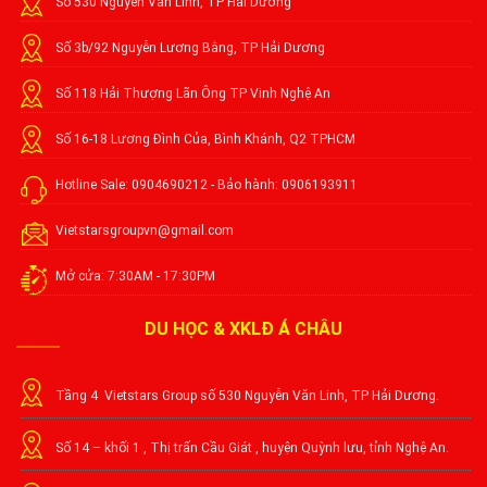
Số 530 Nguyễn Văn Linh, TP Hải Dương
Số 3b/92 Nguyễn Lương Bằng, TP Hải Dương
Số 118 Hải Thượng Lãn Ông TP Vinh Nghệ An
Số 16-18 Lương Đình Của, Bình Khánh, Q2 TPHCM
Hotline Sale: 0904690212 - Bảo hành: 0906193911
Vietstarsgroupvn@gmail.com
Mở cửa: 7:30AM - 17:30PM
DU HỌC & XKLĐ Á CHÂU
Tầng 4 Vietstars Group số 530 Nguyễn Văn Linh, TP Hải Dương.
Số 14 – khối 1 , Thị trấn Cầu Giát , huyện Quỳnh lưu, tỉnh Nghệ An.