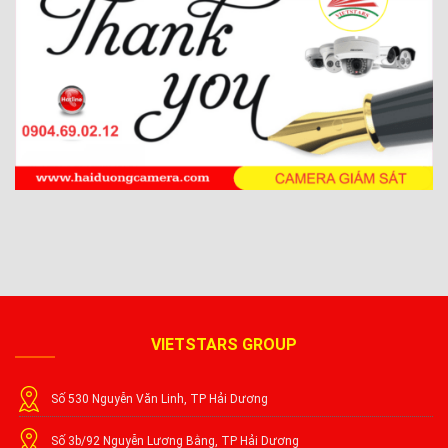
VIETSTARS GROUP
Số 530 Nguyễn Văn Linh, TP Hải Dương
Số 3b/92 Nguyễn Lương Bằng, TP Hải Dương