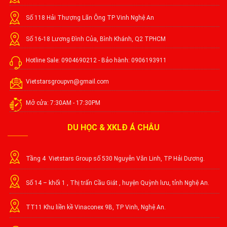
Số 118 Hải Thượng Lãn Ông TP Vinh Nghệ An
Số 16-18 Lương Đình Của, Bình Khánh, Q2 TPHCM
Hotline Sale: 0904690212 - Bảo hành: 0906193911
Vietstarsgroupvn@gmail.com
Mở cửa: 7:30AM - 17:30PM
DU HỌC & XKLĐ Á CHÂU
Tầng 4 Vietstars Group số 530 Nguyễn Văn Linh, TP Hải Dương.
Số 14 – khối 1 , Thị trấn Cầu Giát , huyện Quỳnh lưu, tỉnh Nghệ An.
TT11 Khu liền kề Vinaconex 9B, TP Vinh, Nghệ An.