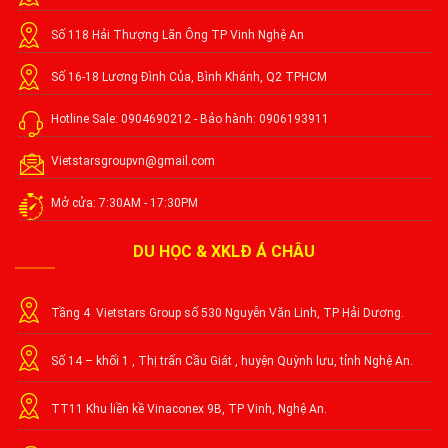
Số 118 Hải Thượng Lãn Ông TP Vinh Nghệ An
Số 16-18 Lương Đình Của, Bình Khánh, Q2 TPHCM
Hotline Sale: 0904690212 - Bảo hành: 0906193911
Vietstarsgroupvn@gmail.com
Mở cửa: 7:30AM - 17:30PM
DU HỌC & XKLĐ Á CHÂU
Tầng 4 Vietstars Group số 530 Nguyễn Văn Linh, TP Hải Dương.
Số 14 – khối 1 , Thị trấn Cầu Giát , huyện Quỳnh lưu, tỉnh Nghệ An.
TT11 Khu liền kề Vinaconex 9B, TP Vinh, Nghệ An.