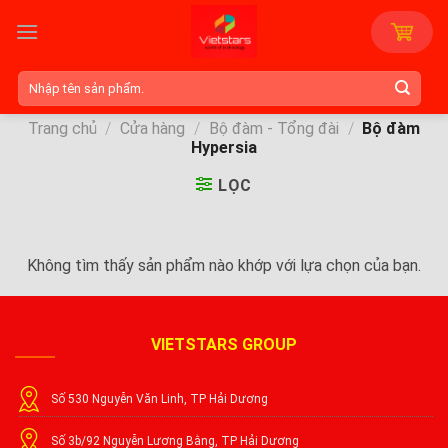
Skip
to
content
Tìm
kiếm:
Trang chủ
/
Cửa hàng
/
Bộ đàm - Tổng đài
/
Bộ đàm
Hypersia
LỌC
Không tìm thấy sản phẩm nào khớp với lựa chọn của bạn.
VIETSTARS GROUP
Số 530 Nguyễn Văn Linh, TP Hải Dương
Số 3b/92 Nguyễn Lương Bằng, TP Hải Dương