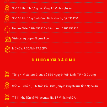
Số 118 Hải Thượng Lãn Ông TP Vinh Nghệ An
Số 16-18 Lương Đình Của, Bình Khánh, Q2 TPHCM
Hotline Sale: 0904690212 - Bảo hành: 0906193911
Vietstarsgroupvn@gmail.com
Mở cửa: 7:30AM - 17:30PM
DU HỌC & XKLĐ Á CHÂU
Tầng 4 Vietstars Group số 530 Nguyễn Văn Linh, TP Hải Dương.
Số 14 – khối 1 , Thị trấn Cầu Giát , huyện Quỳnh lưu, tỉnh Nghệ An.
TT11 Khu liền kề Vinaconex 9B, TP Vinh, Nghệ An.