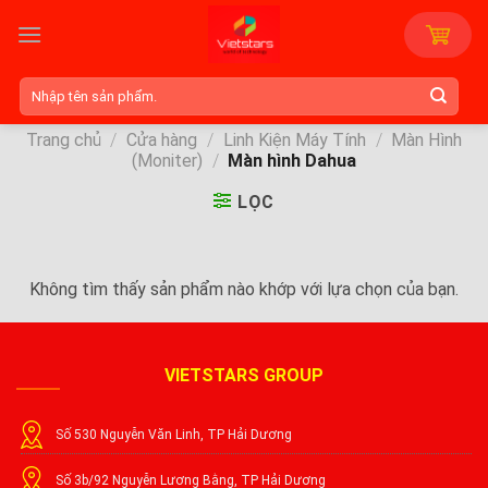
Skip
to
content
Tìm
kiếm:
Trang chủ
/
Cửa hàng
/
Linh Kiện Máy Tính
/
Màn Hình
(Moniter)
/
Màn hình Dahua
LỌC
Không tìm thấy sản phẩm nào khớp với lựa chọn của bạn.
VIETSTARS GROUP
Số 530 Nguyễn Văn Linh, TP Hải Dương
Số 3b/92 Nguyễn Lương Bằng, TP Hải Dương