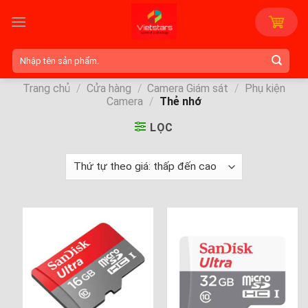
Skip
to
content
Tìm
kiếm:
Trang chủ
/
Cửa hàng
/
Camera Giám sát
/
Phụ kiện
Camera
/
Thẻ nhớ
LỌC