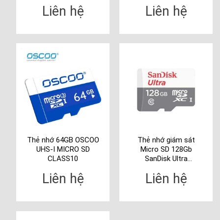
SDSQQNR-064G-
Liên hệ
Liên hệ
GN6MN
Thẻ nhớ 64GB OSCOO
Thẻ nhớ giám sát
UHS-I MICRO SD
Micro SD 128Gb
CLASS10
SanDisk Ultra
SDSQUNR-128G-
Liên hệ
Liên hệ
GN6MN