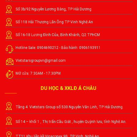
Số 3b/92 Nguyễn Lương Bằng, TP Hải Dương
Số 118 Hải Thượng Lãn Ông TP Vinh Nghệ An
Số 16-18 Lương Đình Của, Bình Khánh, Q2 TPHCM
Hotline Sale: 0904690212 - Bảo hành: 0906193911
Vietstarsgroupvn@gmail.com
Mở cửa: 7:30AM - 17:30PM
DU HỌC & XKLĐ Á CHÂU
Tầng 4 Vietstars Group số 530 Nguyễn Văn Linh, TP Hải Dương.
Số 14 – khối 1 , Thị trấn Cầu Giát , huyện Quỳnh lưu, tỉnh Nghệ An.
TT11 Khu liền kề Vinaconex 9B, TP Vinh, Nghệ An.