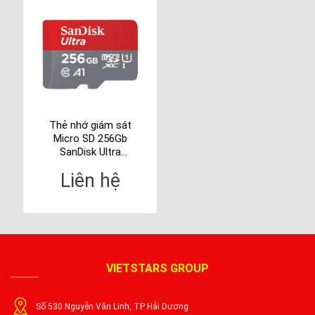
Thẻ nhớ giám sát
Micro SD 256Gb
SanDisk Ultra
SDSQUA4-256G-
Liên hệ
GN6MN
VIETSTARS GROUP
Số 530 Nguyễn Văn Linh, TP Hải Dương