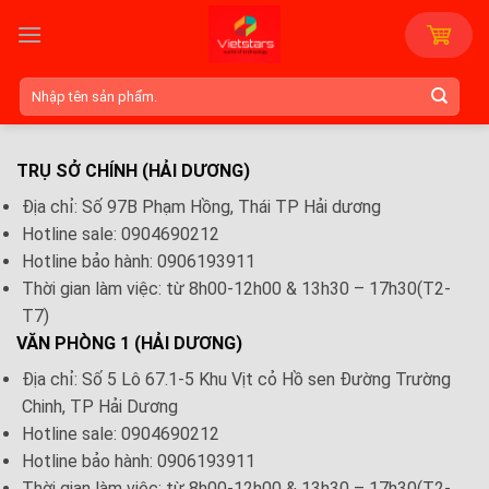
Skip
to
content
Tìm
kiếm:
TRỤ SỞ CHÍNH (HẢI DƯƠNG)
Địa chỉ: Số 97B Phạm Hồng, Thái TP Hải dương
Hotline sale: 0904690212
Hotline bảo hành: 0906193911
Thời gian làm việc: từ 8h00-12h00 & 13h30 – 17h30(T2-
T7)
VĂN PHÒNG 1 (HẢI DƯƠNG)
Địa chỉ: Số 5 Lô 67.1-5 Khu Vịt cỏ Hồ sen Đường Trường
Chinh, TP Hải Dương
Hotline sale: 0904690212
Hotline bảo hành: 0906193911
Thời gian làm việc: từ 8h00-12h00 & 13h30 – 17h30(T2-