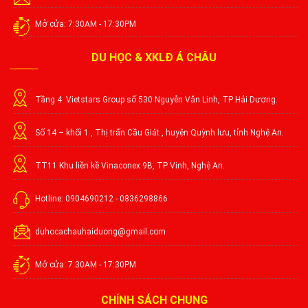
Mở cửa: 7:30AM - 17:30PM
DU HỌC & XKLĐ Á CHÂU
Tầng 4 Vietstars Group số 530 Nguyễn Văn Linh, TP Hải Dương.
Số 14 – khối 1 , Thị trấn Cầu Giát , huyện Quỳnh lưu, tỉnh Nghệ An.
TT11 Khu liền kề Vinaconex 9B, TP Vinh, Nghệ An.
Hotline: 0904690212 - 0836298866
duhocachauhaiduong@gmail.com
Mở cửa: 7:30AM - 17:30PM
CHÍNH SÁCH CHUNG