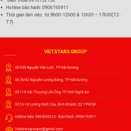
Điện thoại 0916152158
Hotline bảo hành: 0906193911
Thời gian làm việc: từ 8h00-12h00 & 13h30 – 17h30(T2-
T7)
VIETSTARS GROUP
Số 530 Nguyễn Văn Linh, TP Hải Dương
Số 3b/92 Nguyễn Lương Bằng, TP Hải Dương
Số 118 Hải Thượng Lãn Ông TP Vinh Nghệ An
Số 16-18 Lương Đình Của, Bình Khánh, Q2 TPHCM
Hotline Sale: 0904690212 - Bảo hành: 0906193911
Vietstarsgroupvn@gmail.com