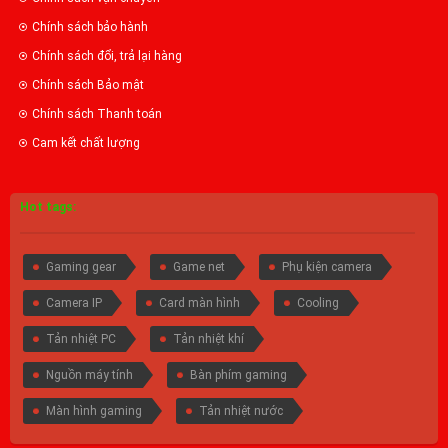
Chính sách bảo hành
Chính sách đổi, trả lại hàng
Chính sách Bảo mật
Chính sách Thanh toán
Cam kết chất lượng
Hot tags:
Gaming gear
Game net
Phụ kiện camera
Camera IP
Card màn hình
Cooling
Tản nhiệt PC
Tản nhiệt khí
Nguồn máy tính
Bàn phím gaming
Màn hình gaming
Tản nhiệt nước