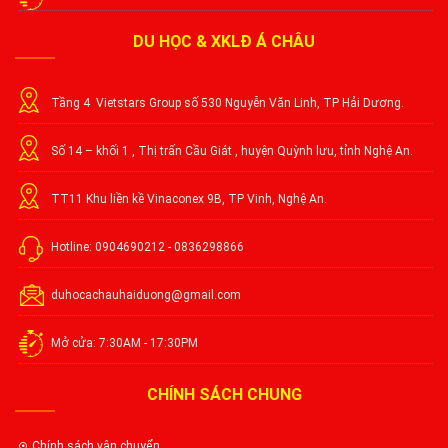
DU HỌC & XKLĐ Á CHÂU
Tầng 4 Vietstars Group số 530 Nguyễn Văn Linh, TP Hải Dương.
Số 14 – khối 1 , Thị trấn Cầu Giát , huyện Quỳnh lưu, tỉnh Nghệ An.
TT11 Khu liền kề Vinaconex 9B, TP Vinh, Nghệ An.
Hotline: 0904690212 - 0836298866
duhocachauhaiduong@gmail.com
Mở cửa: 7:30AM - 17:30PM
CHÍNH SÁCH CHUNG
Chính sách vận chuyển