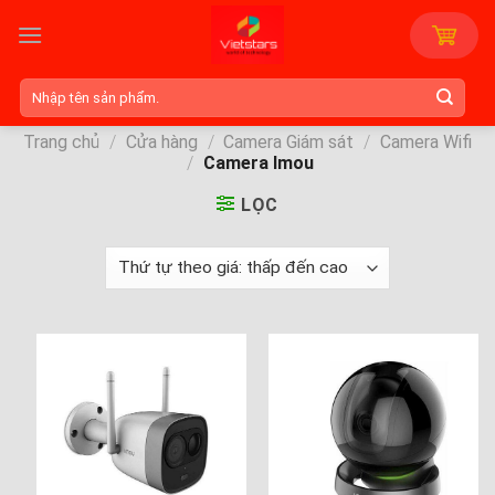
Skip
to
content
Tìm
kiếm:
Trang chủ
/
Cửa hàng
/
Camera Giám sát
/
Camera Wifi
/
Camera Imou
LỌC