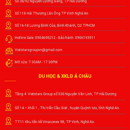
Số 3b/92 Nguyễn Lương Bằng, TP Hải Dương
Số 118 Hải Thượng Lãn Ông TP Vinh Nghệ An
Số 16-18 Lương Đình Của, Bình Khánh, Q2 TPHCM
Hotline Sale: 0904690212 - Bảo hành: 0906193911
Vietstarsgroupvn@gmail.com
Mở cửa: 7:30AM - 17:30PM
DU HỌC & XKLĐ Á CHÂU
Tầng 4 Vietstars Group số 530 Nguyễn Văn Linh, TP Hải Dương.
Số 14 – khối 1 , Thị trấn Cầu Giát , huyện Quỳnh lưu, tỉnh Nghệ An.
TT11 Khu liền kề Vinaconex 9B, TP Vinh, Nghệ An.