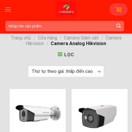
Skip
to
content
Tìm
kiếm:
Trang chủ
/
Cửa hàng
/
Camera Giám sát
/
Camera
Hikvision
/
Camera Analog Hikvision
LỌC