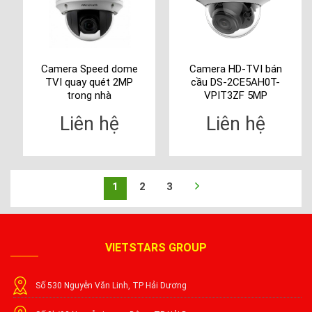
Camera Speed dome
Camera HD-TVI bán
TVI quay quét 2MP
cầu DS-2CE5AH0T-
trong nhà
VPIT3ZF 5MP
Liên hệ
Liên hệ
1
2
3
VIETSTARS GROUP
Số 530 Nguyễn Văn Linh, TP Hải Dương