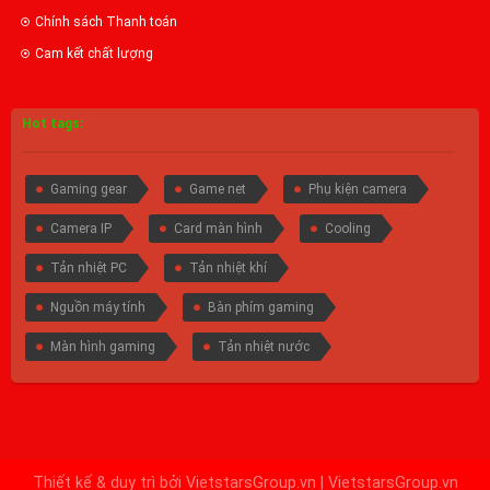
Chính sách Thanh toán
Cam kết chất lượng
Hot tags:
Gaming gear
Game net
Phụ kiện camera
Camera IP
Card màn hình
Cooling
Tản nhiệt PC
Tản nhiệt khí
Nguồn máy tính
Bàn phím gaming
Màn hình gaming
Tản nhiệt nước
Thiết kế & duy trì bởi
VietstarsGroup.vn
|
VietstarsGroup.vn