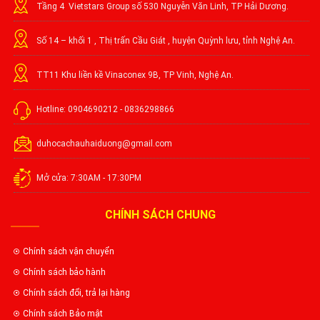
Tầng 4 Vietstars Group số 530 Nguyễn Văn Linh, TP Hải Dương.
Số 14 – khối 1 , Thị trấn Cầu Giát , huyện Quỳnh lưu, tỉnh Nghệ An.
TT11 Khu liền kề Vinaconex 9B, TP Vinh, Nghệ An.
Hotline: 0904690212 - 0836298866
duhocachauhaiduong@gmail.com
Mở cửa: 7:30AM - 17:30PM
CHÍNH SÁCH CHUNG
Chính sách vận chuyển
Chính sách bảo hành
Chính sách đổi, trả lại hàng
Chính sách Bảo mật