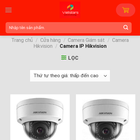
Skip
to
content
Tìm
kiếm:
Trang chủ
/
Cửa hàng
/
Camera Giám sát
/
Camera
Hikvision
/
Camera IP Hikvision
LỌC