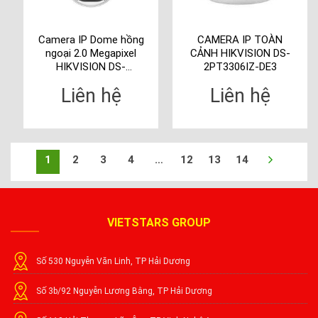
Camera IP Dome hồng
CAMERA IP TOÀN
ngoại 2.0 Megapixel
CẢNH HIKVISION DS-
HIKVISION DS-
2PT3306IZ-DE3
2CD2723G0-IZS
Liên hệ
Liên hệ
1
2
3
4
…
12
13
14
VIETSTARS GROUP
Số 530 Nguyễn Văn Linh, TP Hải Dương
Số 3b/92 Nguyễn Lương Bằng, TP Hải Dương