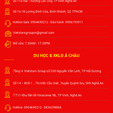
Số 118 Hải Thượng Lãn Ông TP Vinh Nghệ An
Số 16-18 Lương Đình Của, Bình Khánh, Q2 TPHCM
Hotline Sale: 0904690212 - Bảo hành: 0906193911
Vietstarsgroupvn@gmail.com
Mở cửa: 7:30AM - 17:30PM
DU HỌC & XKLĐ Á CHÂU
Tầng 4 Vietstars Group số 530 Nguyễn Văn Linh, TP Hải Dương.
Số 14 – khối 1 , Thị trấn Cầu Giát , huyện Quỳnh lưu, tỉnh Nghệ An.
TT11 Khu liền kề Vinaconex 9B, TP Vinh, Nghệ An.
Hotline: 0904690212 - 0836298866