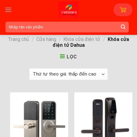
Skip
to
content
Tìm
kiếm:
Trang chủ
/
Cửa hàng
/
Khóa cửa điện tử
/
Khóa cửa
điện tử Dahua
LỌC