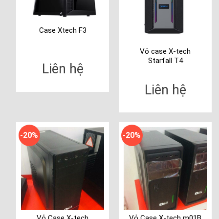
Case Xtech F3
Vỏ case X-tech
Starfall T4
Liên hệ
Liên hệ
-20%
-20%
Vỏ Case X-tech
Vỏ Case X-tech m01B