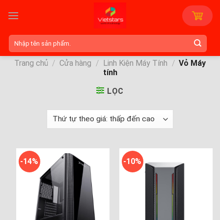
Skip
to
content
Tìm
kiếm:
Trang chủ
/
Cửa hàng
/
Linh Kiện Máy Tính
/
Vỏ Máy
tính
LỌC
-14%
-10%