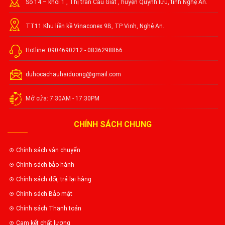
Số 14 – khối 1 , Thị trấn Cầu Giát , huyện Quỳnh lưu, tỉnh Nghệ An.
TT11 Khu liền kề Vinaconex 9B, TP Vinh, Nghệ An.
Hotline: 0904690212 - 0836298866
duhocachauhaiduong@gmail.com
Mở cửa: 7:30AM - 17:30PM
CHÍNH SÁCH CHUNG
Chính sách vận chuyển
Chính sách bảo hành
Chính sách đổi, trả lại hàng
Chính sách Bảo mật
Chính sách Thanh toán
Cam kết chất lượng