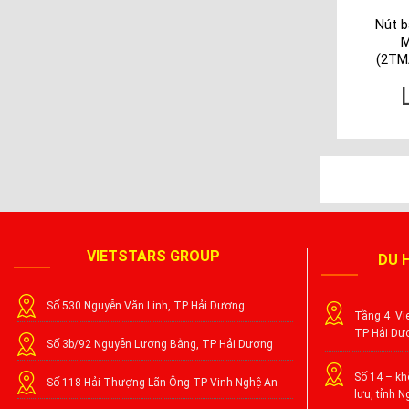
Nút b
M
(2TM
VIETSTARS GROUP
DU 
Số 530 Nguyễn Văn Linh, TP Hải Dương
Tầng 4 Vie
TP Hải Dư
Số 3b/92 Nguyễn Lương Bằng, TP Hải Dương
Số 14 – khố
Số 118 Hải Thượng Lãn Ông TP Vinh Nghệ An
lưu, tỉnh N