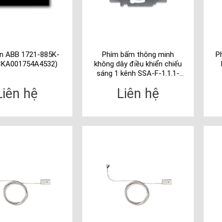
n ABB 1721-885K-
Phím bấm thông minh
P
CKA001754A4532)
không dây điều khiển chiếu
sáng 1 kênh SSA-F-1.1.1-
WL (2CKA006200A0074)
Liên hệ
Liên hệ