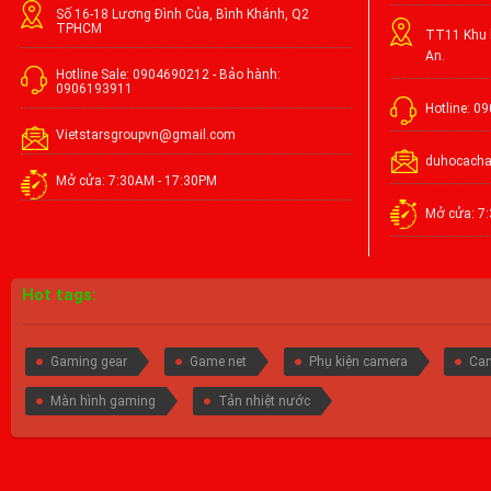
Số 16-18 Lương Đình Của, Bình Khánh, Q2
TPHCM
TT11 Khu l
An.
Hotline Sale: 0904690212 - Bảo hành:
0906193911
Hotline: 0
Vietstarsgroupvn@gmail.com
duhocach
Mở cửa: 7:30AM - 17:30PM
Mở cửa: 7
Hot tags:
Gaming gear
Game net
Phụ kiện camera
Cam
Màn hình gaming
Tản nhiệt nước