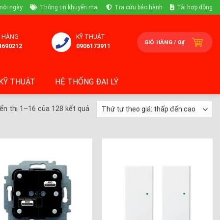
mỗi ngày
Thông tin khuyến mại
Tra cứu bảo hành
Tải hợp đồng
 HÀNG
KỸ THUẬT
GIỎ HÀNG /
0
₫
4690212
0906173911
KỸ THUẬT
HỆ THỐNG ĐẠI LÝ
ển thị 1–16 của 128 kết quả