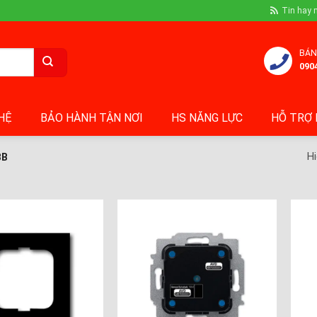
Tin hay 
BÁN
090
 HỆ
BẢO HÀNH TẬN NƠI
HS NĂNG LỰC
HỖ TRỢ 
Hi
BB