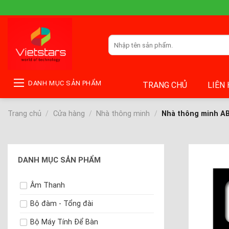
Skip
to
content
Tìm
kiếm:
DANH MỤC SẢN PHẨM
TRANG CHỦ
LIÊN
Trang chủ
/
Cửa hàng
/
Nhà thông minh
/
Nhà thông minh A
DANH MỤC SẢN PHẨM
Âm Thanh
Bộ đàm - Tổng đài
Bộ Máy Tính Để Bàn