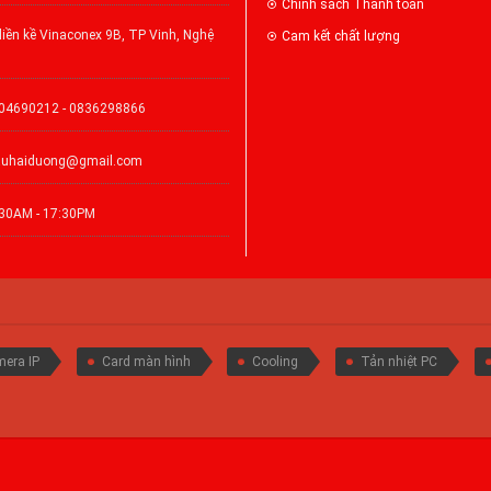
Chính sách Thanh toán
iền kề Vinaconex 9B, TP Vinh, Nghệ
Cam kết chất lượng
904690212 - 0836298866
auhaiduong@gmail.com
:30AM - 17:30PM
era IP
Card màn hình
Cooling
Tản nhiệt PC