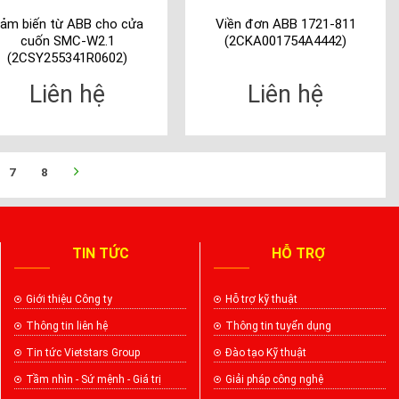
ảm biến từ ABB cho cửa
Viền đơn ABB 1721-811
cuốn SMC-W2.1
(2CKA001754A4442)
(2CSY255341R0602)
Liên hệ
Liên hệ
7
8
TIN TỨC
HỖ TRỢ
Giới thiệu Công ty
Hỗ trợ kỹ thuật
Thông tin liên hệ
Thông tin tuyển dụng
Tin tức Vietstars Group
Đào tạo Kỹ thuật
Tầm nhìn - Sứ mệnh - Giá trị
Giải pháp công nghệ