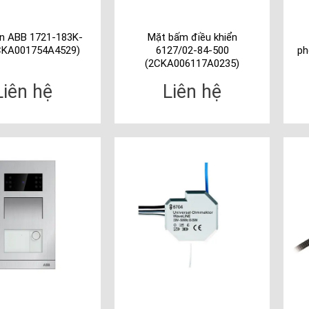
n ABB 1721-183K-
Mặt bấm điều khiển
CKA001754A4529)
6127/02-84-500
ph
(2CKA006117A0235)
Liên hệ
Liên hệ