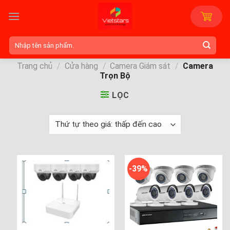
Skip
to
content
Tìm
kiếm:
Trang chủ
/
Cửa hàng
/
Camera Giám sát
/
Camera
Trọn Bộ
LỌC
-39%