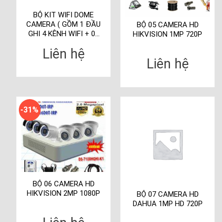
BỘ KIT WIFI DOME
CAMERA ( GỒM 1 ĐẦU
BỘ 05 CAMERA HD
GHI 4 KÊNH WIFI + 04
HIKVISION 1MP 720P
CAMERA IP DOME
Liên hệ
2.0MP WIFI )
Liên hệ
-31%
BỘ 06 CAMERA HD
HIKVISION 2MP 1080P
BỘ 07 CAMERA HD
DAHUA 1MP HD 720P