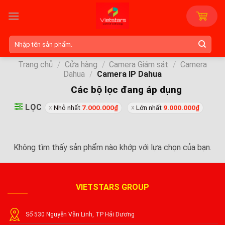
Skip
to
content
Tìm
kiếm:
Trang chủ
/
Cửa hàng
/
Camera Giám sát
/
Camera
Dahua
/
Camera IP Dahua
Các bộ lọc đang áp dụng
LỌC
Nhỏ nhất
7.000.000
₫
Lớn nhất
9.000.000
₫
Không tìm thấy sản phẩm nào khớp với lựa chọn của bạn.
VIETSTARS GROUP
Số 530 Nguyễn Văn Linh, TP Hải Dương