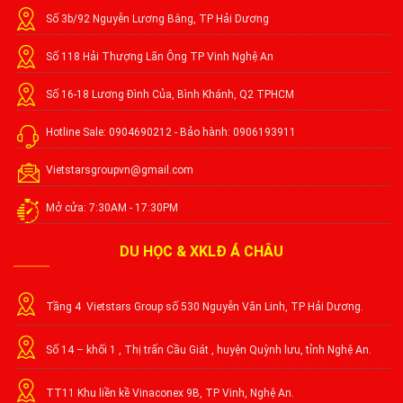
Số 3b/92 Nguyễn Lương Bằng, TP Hải Dương
Số 118 Hải Thượng Lãn Ông TP Vinh Nghệ An
Số 16-18 Lương Đình Của, Bình Khánh, Q2 TPHCM
Hotline Sale: 0904690212 - Bảo hành: 0906193911
Vietstarsgroupvn@gmail.com
Mở cửa: 7:30AM - 17:30PM
DU HỌC & XKLĐ Á CHÂU
Tầng 4 Vietstars Group số 530 Nguyễn Văn Linh, TP Hải Dương.
Số 14 – khối 1 , Thị trấn Cầu Giát , huyện Quỳnh lưu, tỉnh Nghệ An.
TT11 Khu liền kề Vinaconex 9B, TP Vinh, Nghệ An.