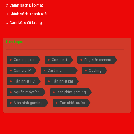
Chính sách Bảo mật
Chính sách Thanh toán
Cam kết chất lượng
Hot tags:
Gaming gear
Game net
Phụ kiện camera
Camera IP
Card màn hình
Cooling
Tản nhiệt PC
Tản nhiệt khí
Nguồn máy tính
Bàn phím gaming
Màn hình gaming
Tản nhiệt nước