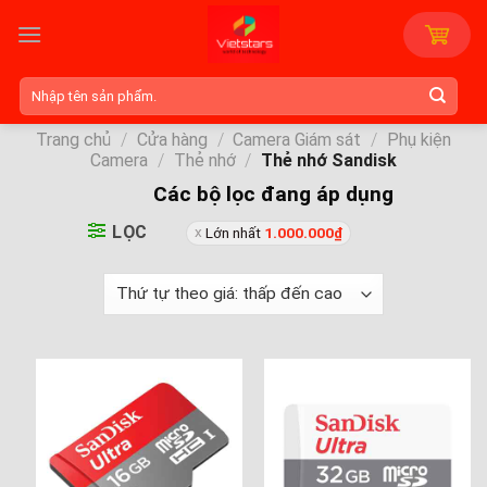
Skip
to
content
Tìm
kiếm:
Trang chủ
/
Cửa hàng
/
Camera Giám sát
/
Phụ kiện
Camera
/
Thẻ nhớ
/
Thẻ nhớ Sandisk
Các bộ lọc đang áp dụng
LỌC
Lớn nhất
1.000.000
₫