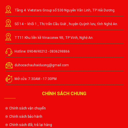
Tầng 4 Vietstars Group số 530 Nguyễn Văn Linh, TP Hải Dương.
Số 14 – khối 1 , Thị trấn Cầu Giát , huyện Quỳnh lưu, tỉnh Nghệ An.
TT11 Khu liền kề Vinaconex 9B, TP Vinh, Nghệ An.
Hotline: 0904690212 - 0836298866
duhocachauhaiduong@gmail.com
Mở cửa: 7:30AM - 17:30PM
CHÍNH SÁCH CHUNG
Chính sách vận chuyển
Chính sách bảo hành
Chính sách đổi, trả lại hàng