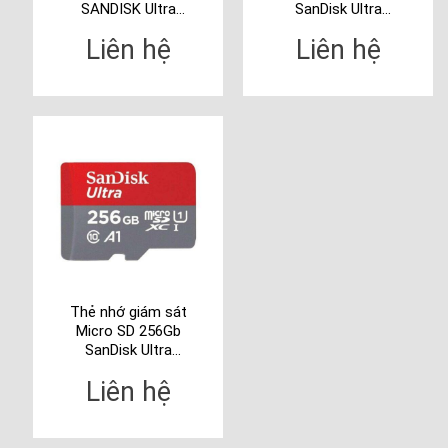
SANDISK Ultra
SanDisk Ultra
SDSQQNR-064G-
SDSQUNR-128G-
Liên hệ
Liên hệ
GN6MN
GN6MN
Thẻ nhớ giám sát
Micro SD 256Gb
SanDisk Ultra
SDSQUA4-256G-
Liên hệ
GN6MN