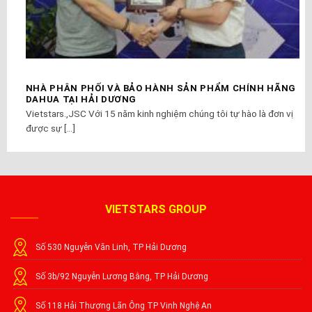
NHÀ PHÂN PHỐI VÀ BẢO HÀNH SẢN PHẨM CHÍNH HÃNG
DAHUA TẠI HẢI DƯƠNG
Vietstars.,JSC Với 15 năm kinh nghiệm chúng tôi tự hào là đơn vị
được sự [...]
VIETSTARS GROUP
Số 530 Nguyễn Văn Linh, TP Hải Dương
Số 3b/92 Nguyễn Lương Bằng, TP Hải Dương
Số 118 Hải Thượng Lãn Ông TP Vinh Nghệ An