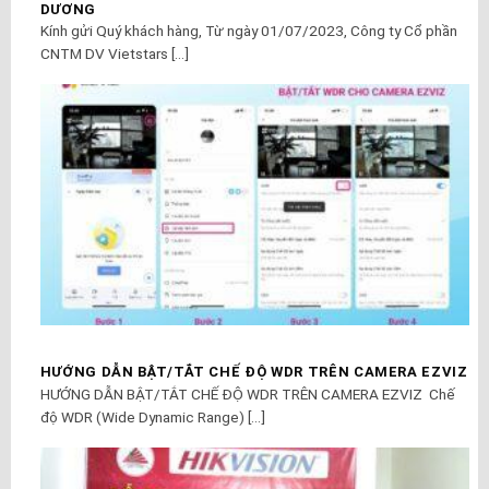
DƯƠNG
Kính gửi Quý khách hàng, Từ ngày 01/07/2023, Công ty Cổ phần
CNTM DV Vietstars [...]
HƯỚNG DẪN BẬT/TẮT CHẾ ĐỘ WDR TRÊN CAMERA EZVIZ
HƯỚNG DẪN BẬT/TẮT CHẾ ĐỘ WDR TRÊN CAMERA EZVIZ Chế
độ WDR (Wide Dynamic Range) [...]