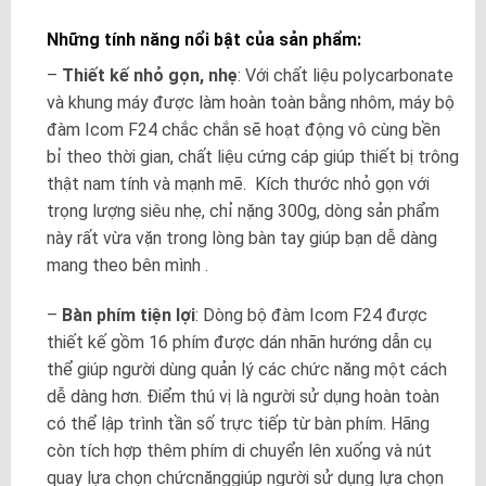
Những tính năng nổi bật của sản phẩm:
–
Thiết kế nhỏ gọn, nhẹ
: Với chất liệu polycarbonate
và khung máy được làm hoàn toàn bằng nhôm, máy bộ
đàm Icom F24 chắc chắn sẽ hoạt động vô cùng bền
bỉ theo thời gian, chất liệu cứng cáp giúp thiết bị trông
thật nam tính và mạnh mẽ. Kích thước nhỏ gọn với
trọng lượng siêu nhẹ, chỉ nặng 300g, dòng sản phẩm
này rất vừa vặn trong lòng bàn tay giúp bạn dễ dàng
mang theo bên mình .
–
Bàn phím tiện lợi
: Dòng bộ đàm Icom F24 được
thiết kế gồm 16 phím được dán nhãn hướng dẫn cụ
thể giúp người dùng quản lý các chức năng một cách
dễ dàng hơn. Điểm thú vị là người sử dụng hoàn toàn
có thể lập trình tần số trực tiếp từ bàn phím. Hãng
còn tích hợp thêm phím di chuyển lên xuống và nút
quay lựa chọn chứcnănggiúp người sử dụng lựa chọn