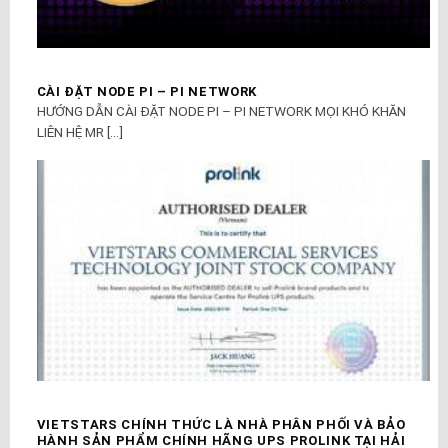
CÀI ĐẶT NODE PI – PI NETWORK
HƯỚNG DẪN CÀI ĐẶT NODE PI – PI NETWORK MỌI KHÓ KHĂN
LIÊN HỆ MR [...]
VIETSTARS CHÍNH THỨC LÀ NHÀ PHÂN PHỐI VÀ BẢO
HÀNH SẢN PHẨM CHÍNH HÃNG UPS PROLINK TẠI HẢI