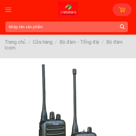
Skip
to
content
Tìm
kiếm:
Trang chủ
/
Cửa hàng
/
Bộ đàm - Tổng đài
/
Bộ đàm
Icom