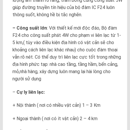
lượng âm thanh rõ ràng, trầm bổng cùng công suất 5W
giúp đường truyền tín hiệu của bộ đàm IC F24 luôn
thông suốt, không hề bị tắc nghẽn.
– Công suất lớn
: Với thiết kế mới độc đáo, Bộ đàm
F24 cho công suất phát 4W cho phạm vi liên lạc từ 1-
5 km,( tùy vào điều kiện địa hình có vật cản sẽ cho
khoảng cách liên lạc khác nhau) cho cuộc đàm thoại
vẫn rõ nét. Có thể duy trì liên lạc cực tốt trong những
địa hình phức tạp: nhà cao tầng, tầng hầm, bến cảng,
mỏ,nhà hàng, xây dựng luôn mang lại hài lòng cho
người sử dụng
–
Cự ly liên lạc:
+ Nội thành ( nơi có nhiều vật cản) 1 – 3 Km
+ Ngoại thành ( nơi có ít vật cản) 2 – 4 km