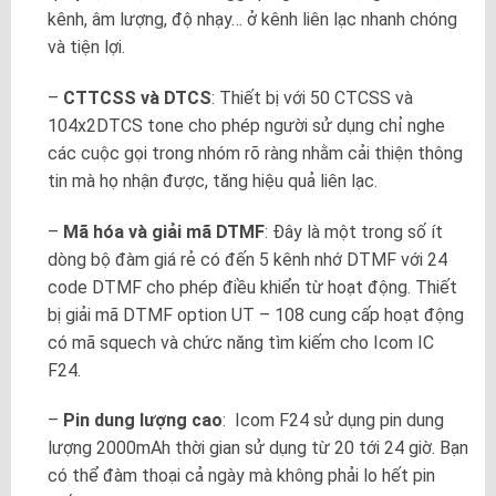
kênh, âm lượng, độ nhạy… ở kênh liên lạc nhanh chóng
và tiện lợi.
–
CTTCSS và DTCS
: Thiết bị với 50 CTCSS và
104x2DTCS tone cho phép người sử dụng chỉ nghe
các cuộc gọi trong nhóm rõ ràng nhằm cải thiện thông
tin mà họ nhận được, tăng hiệu quả liên lạc.
–
Mã hóa và giải mã DTMF
: Đây là một trong số ít
dòng bộ đàm giá rẻ có đến 5 kênh nhớ DTMF với 24
code DTMF cho phép điều khiển từ hoạt động. Thiết
bị giải mã DTMF option UT – 108 cung cấp hoạt động
có mã squech và chức năng tìm kiếm cho Icom IC
F24.
–
Pin dung lượng cao
: Icom F24 sử dụng pin dung
lượng 2000mAh thời gian sử dụng từ 20 tới 24 giờ. Bạn
có thể đàm thoại cả ngày mà không phải lo hết pin