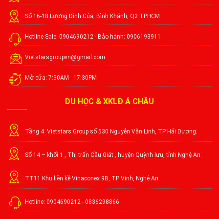
Số 16-18 Lương Đình Của, Bình Khánh, Q2 TPHCM
Hotline Sale: 0904690212 - Bảo hành: 0906193911
Vietstarsgroupvn@gmail.com
Mở cửa: 7:30AM - 17:30PM
DU HỌC & XKLĐ Á CHÂU
Tầng 4 Vietstars Group số 530 Nguyễn Văn Linh, TP Hải Dương.
Số 14 – khối 1 , Thị trấn Cầu Giát , huyện Quỳnh lưu, tỉnh Nghệ An.
TT11 Khu liền kề Vinaconex 9B, TP Vinh, Nghệ An.
Hotline: 0904690212 - 0836298866