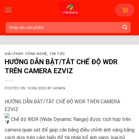
Skip
to
content
Tìm
kiếm:
GIẢI PHÁP CÔNG NGHỆ
,
TIN TỨC
HƯỚNG DẪN BẬT/TẮT CHẾ ĐỘ WDR
TRÊN CAMERA EZVIZ
POSTED ON
12/06/2023
BY
ADMIN
HƯỚNG DẪN BẬT/TẮT CHẾ ĐỘ WDR TRÊN CAMERA
EZVIZ
Chế độ WDR (Wide Dynamic Range) được tích hợp trên
camera quan sát để giúp cân bằng điều chỉnh ánh sáng bằng
cách dựa trên cảm biến để tái phân bổ ánh sáng, loại bỏ