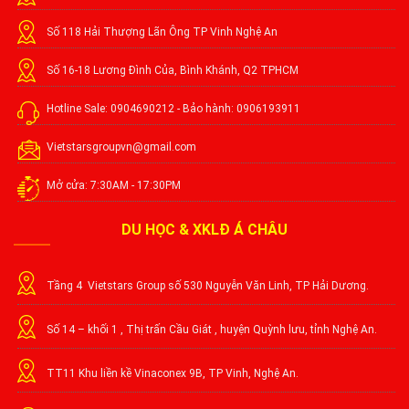
Số 118 Hải Thượng Lãn Ông TP Vinh Nghệ An
Số 16-18 Lương Đình Của, Bình Khánh, Q2 TPHCM
Hotline Sale: 0904690212 - Bảo hành: 0906193911
Vietstarsgroupvn@gmail.com
Mở cửa: 7:30AM - 17:30PM
DU HỌC & XKLĐ Á CHÂU
Tầng 4 Vietstars Group số 530 Nguyễn Văn Linh, TP Hải Dương.
Số 14 – khối 1 , Thị trấn Cầu Giát , huyện Quỳnh lưu, tỉnh Nghệ An.
TT11 Khu liền kề Vinaconex 9B, TP Vinh, Nghệ An.