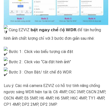
Cùng EZVIZ 𝗯𝗮̣̂𝘁 𝗻𝗴𝗮𝘆 𝗰𝗵𝗲̂́ đ𝗼̣̂ 𝗪𝗗𝗥 để tận hưởng
hình ảnh chất lượng chỉ với 3 bước đơn giản sau nhé:
Bước 1 : Click vào biểu tượng cài đặt
Bước 2 : Click vào “Cài đặt hình ảnh”
Bước 3 : Chọn Bật/ tắt chế độ WDR
Lưu ý: Các mã camera EZVIZ có hỗ trợ tính năng chống
ngược sáng WDR hiện tại là: C6 4MP, C6C 3MP, C6CN 2MP,
C6CN 4MP, E6 5MP, H6 4MP, H6 5MP, H6C 4MP, TY1 4MP,
CP1 4MP, DP2 2MP, DP2 3MP.