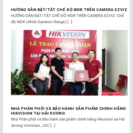
HƯỚNG DẪN BẬT/TẮT CHẾ ĐỘ WDR TRÊN CAMERA EZVIZ
HƯỚNG DẪN BẬT/TẮT CHẾ ĐỘ WDR TRÊN CAMERA EZVIZ Chế
độ WDR (Wide Dynamic Range) [...]
NHÀ PHÂN PHỐI VÀ BẢO HÀNH SẢN PHẨM CHÍNH HÃNG
HIKVISION TẠI HẢI DƯƠNG
Nhà Phân phối và Bảo hành sản phẩm chính hãng Hikvision tại Hải
dương Vietstars.,JSC [...]