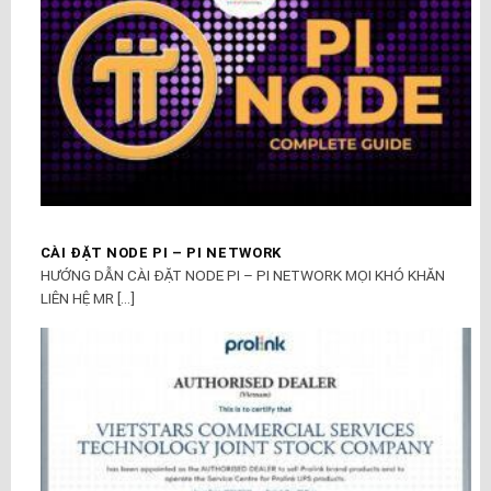
CÀI ĐẶT NODE PI – PI NETWORK
HƯỚNG DẪN CÀI ĐẶT NODE PI – PI NETWORK MỌI KHÓ KHĂN
LIÊN HỆ MR [...]