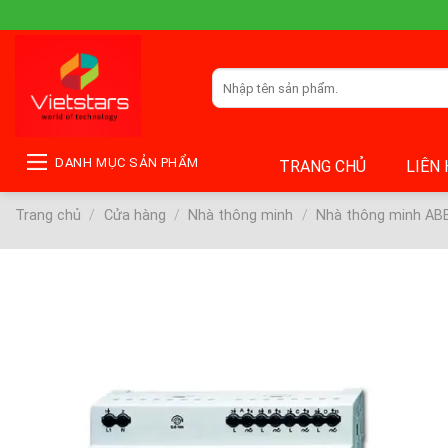
Skip
to
content
Tìm
kiếm:
DANH MỤC SẢN PHẨM
TRANG CHỦ
LIÊN
Trang chủ
/
Cửa hàng
/
Nhà thông minh
/
Nhà thông minh AB