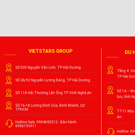
VIETSTARS GROUP
DU 
Số 530 Nguyễn Văn Linh, TP Hải Dương
Tầng 4 Vie
TP Hải Dư
Số 3b/92 Nguyễn Lương Bằng, TP Hải Dương
Số 14 – khố
Số 118 Hải Thượng Lãn Ông TP Vinh Nghệ An
lưu, tỉnh N
Số 16-18 Lương Đình Của, Bình Khánh, Q2
TPHCM
TT11 Khu l
An.
Hotline Sale: 0904690212 - Bảo hành:
0906193911
Hotline: 0