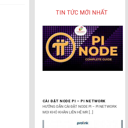
TIN TỨC MỚI NHẤT
CÀI ĐẶT NODE PI – PI NETWORK
HƯỚNG DẪN CÀI ĐẶT NODE PI – PI NETWORK
MỌI KHÓ KHĂN LIÊN HỆ MR [...]