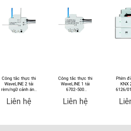
Công tắc thực thi
Công tắc thực thi
Phím đi
WaveLINE 2 tải
WaveLINE 1 tải
KNX 
rèm/ngữ cảnh ánh
6702-500
6126/0
sáng 6705-101-500
(2CKA006700A0023)
(2CKA006
Liên hệ
Liên hệ
Liê
(2CKA006700A0042)