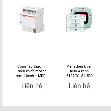
Công tắc thực thi
Phím điều khiển
điều khiển motor
KNX 4 kênh
rèm 4 kênh – MDRC
6127/01-84-500
JRA/S4.230.1.1
(2CKA006117A0200)
Liên hệ
Liên hệ
(2CDG110130R0011)