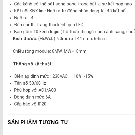
Các kênh có thể bật song song trong bất kì sự kết hợp nào
Kết nối KNX line Ngõ ra tự động nhận dạng tải đã kết nối
Ngõ ra : 4
Đèn chỉ thị trạng thái kênh qua LED.
Bao gồm 10 kênh logic ( bộ thực thi ngữ cảnh ánh sáng, chuỗi
Kích thước:
(HxWxD): 90mm x 144mm x 64mm
Chiều rộng module: 8MW, MW=18mm
Thông số kỹ thuật:
Điện áp định mức : 230VAC , +10%, -15%
Tần số 50/60Hz
Phù hợp với AC1/AC3
Dòng định mức 6A
Cấp bảo vệ IP20
SẢN PHẨM TƯƠNG TỰ