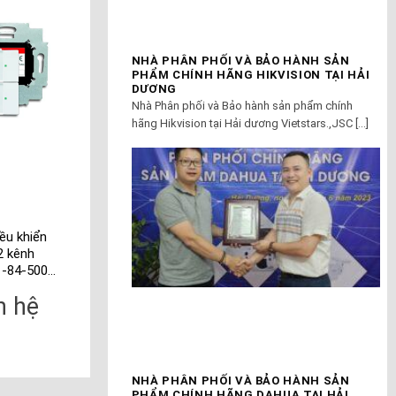
NHÀ PHÂN PHỐI VÀ BẢO HÀNH SẢN
PHẨM CHÍNH HÃNG HIKVISION TẠI HẢI
DƯƠNG
Nhà Phân phối và Bảo hành sản phẩm chính
hãng Hikvision tại Hải dương Vietstars.,JSC [...]
ều khiển
Công tắc gắn
Phím điều khiển
2 kênh
tường không dây
KNX 1 kênh
1-84-500
WaveLINE 4 kênh
6125/01-84-500
116A0174)
6733-84-500
(2CKA006115A018
n hệ
Liên hệ
Liên hệ
(2CKA006730A0040)
NHÀ PHÂN PHỐI VÀ BẢO HÀNH SẢN
PHẨM CHÍNH HÃNG DAHUA TẠI HẢI