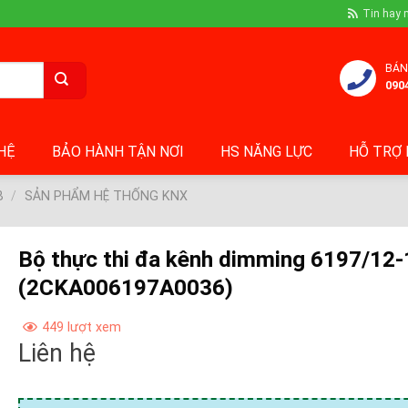
Tin hay 
BÁN
090
 HỆ
BẢO HÀNH TẬN NƠI
HS NĂNG LỰC
HỖ TRỢ 
B
/
SẢN PHẨM HỆ THỐNG KNX
Bộ thực thi đa kênh dimming 6197/12
(2CKA006197A0036)
449 lượt xem
Liên hệ