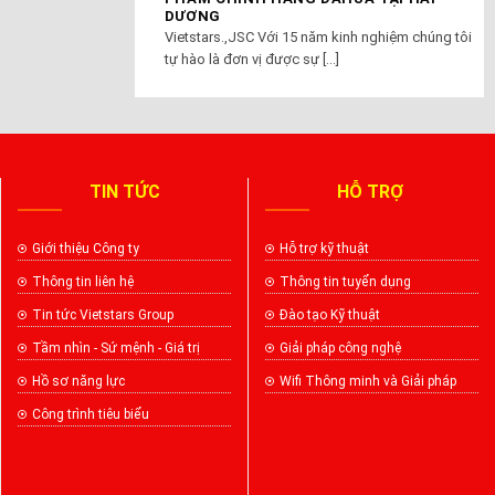
DƯƠNG
Vietstars.,JSC Với 15 năm kinh nghiệm chúng tôi
tự hào là đơn vị được sự [...]
TIN TỨC
HỖ TRỢ
Giới thiệu Công ty
Hỗ trợ kỹ thuật
Thông tin liên hệ
Thông tin tuyển dụng
Tin tức Vietstars Group
Đào tạo Kỹ thuật
Tầm nhìn - Sứ mệnh - Giá trị
Giải pháp công nghệ
Hồ sơ năng lực
Wifi Thông minh và Giải pháp
Công trình tiêu biểu