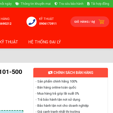
mỗi ngày
Thông tin khuyến mại
Tra cứu bảo hành
Tải hợp đồng
 HÀNG
KỸ THUẬT
GIỎ HÀNG /
0
₫
4690212
0906173911
KỸ THUẬT
HỆ THỐNG ĐẠI LÝ
-101-500
CHÍNH SÁCH BÁN HÀNG
-
Sản phẩm chính hãng 100%
-
Bán hàng online toàn quốc
-
Mua hàng trả góp lãi suất 0%
-
Trả bảo hành tận nơi sử dụng
-
Bảo hành tận nơi cho doanh nghiệp
-
Giá cạnh tranh nhất thị trường