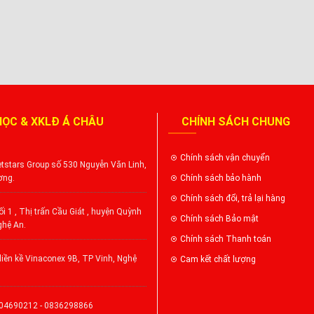
HỌC & XKLĐ Á CHÂU
CHÍNH SÁCH CHUNG
Chính sách vận chuyển
tstars Group số 530 Nguyễn Văn Linh,
ơng.
Chính sách bảo hành
Chính sách đổi, trả lại hàng
i 1 , Thị trấn Cầu Giát , huyện Quỳnh
Chính sách Bảo mật
ghệ An.
Chính sách Thanh toán
iền kề Vinaconex 9B, TP Vinh, Nghệ
Cam kết chất lượng
904690212 - 0836298866