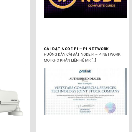
CÀI ĐẶT NODE PI – PI NETWORK
HƯỚNG DẪN CÀI ĐẶT NODE PI – PI NETWORK
MỌI KHÓ KHĂN LIÊN HỆ MR [...]