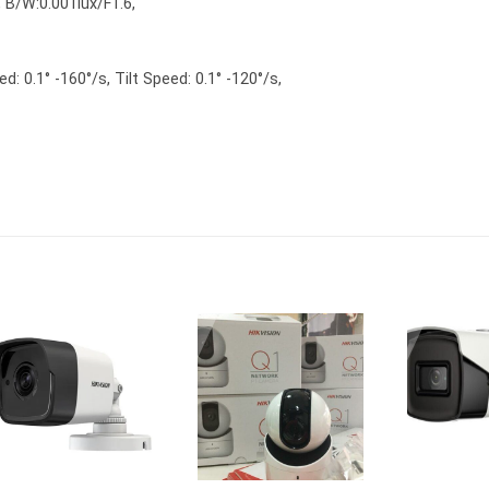
 B/W:0.001lux/F1.6,
0.1° -160°/s, Tilt Speed: 0.1° -120°/s,