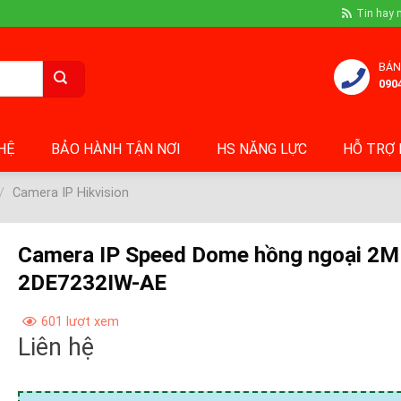
Tin hay 
BÁN
090
 HỆ
BẢO HÀNH TẬN NƠI
HS NĂNG LỰC
HỖ TRỢ 
/
Camera IP Hikvision
Camera IP Speed Dome hồng ngoại 2M
2DE7232IW-AE
601 lượt xem
Liên hệ