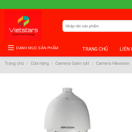
Skip
to
content
Tìm
kiếm:
DANH MỤC SẢN PHẨM
TRANG CHỦ
LIÊN
Trang chủ
/
Cửa hàng
/
Camera Giám sát
/
Camera Hikvision