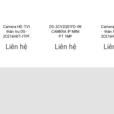
Camera HD-TVI
DS-2CV2Q01FD-IW
Camera
thân trụ DS-
CAMERA IP MINI
thân 
2CE16H0T-ITPF
PT 1MP
2CE16H
5MP – vỏ nhựa
5
Liên hệ
Liên hệ
Liê