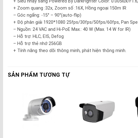
+ Siêu nhạy sáng Powered By DarkFighter Color: 0.005lux/F1.6,
+ Zoom quang :32x, Zoom số :16X, Hồng ngoại 150m IR
– Góc ngẩng: -15° – 90°(auto-flip)
+ Độ phân giải 1920*1080 25fps/30fps/50fps/60fps, Pan Speed: 
– Nguồn: 24 VAC and Hi-PoE Max.: 40 W (Max. 14 W for IR)
– Hỗ trợ: HLC, EIS, Defog
– Hỗ trợ thẻ nhớ 256GB
+ Tính năng theo dõi thông minh, phát hiện thông minh.
SẢN PHẨM TƯƠNG TỰ