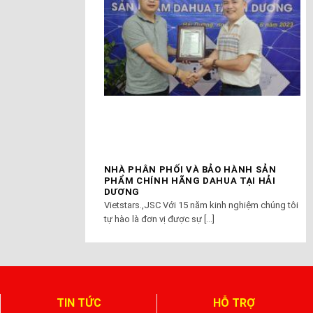
NHÀ PHÂN PHỐI VÀ BẢO HÀNH SẢN
PHẨM CHÍNH HÃNG DAHUA TẠI HẢI
DƯƠNG
Vietstars.,JSC Với 15 năm kinh nghiệm chúng tôi
tự hào là đơn vị được sự [...]
TIN TỨC
HỖ TRỢ