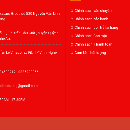
Chính sách vận chuyển
tstars Group số 530 Nguyễn Văn Linh,
ơng.
Chính sách bảo hành
Chính sách đổi, trả lại hàng
i 1 , Thị trấn Cầu Giát , huyện Quỳnh
Chính sách Bảo mật
ghệ An.
Chính sách Thanh toán
iền kề Vinaconex 9B, TP Vinh, Nghệ
Cam kết chất lượng
904690212 - 0836298866
auhaiduong@gmail.com
:30AM - 17:30PM