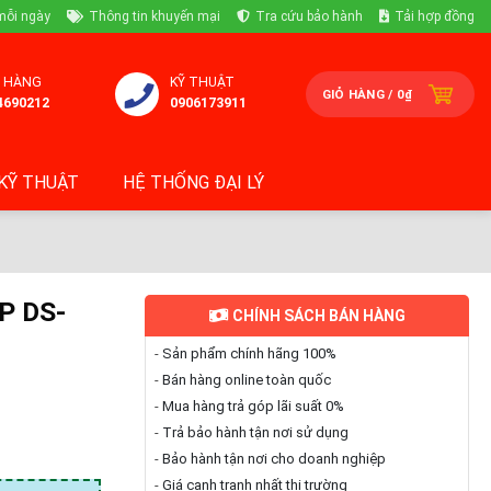
mỗi ngày
Thông tin khuyến mại
Tra cứu bảo hành
Tải hợp đồng
 HÀNG
KỸ THUẬT
GIỎ HÀNG /
0
₫
4690212
0906173911
KỸ THUẬT
HỆ THỐNG ĐẠI LÝ
P DS-
CHÍNH SÁCH BÁN HÀNG
-
Sản phẩm chính hãng 100%
-
Bán hàng online toàn quốc
-
Mua hàng trả góp lãi suất 0%
-
Trả bảo hành tận nơi sử dụng
-
Bảo hành tận nơi cho doanh nghiệp
-
Giá cạnh tranh nhất thị trường