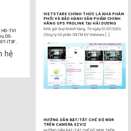
VIETSTARS CHÍNH THỨC LÀ NHÀ PHÂN
PHỐI VÀ BẢO HÀNH SẢN PHẨM CHÍNH
HÃNG UPS PROLINK TẠI HẢI DƯƠNG
Kính gửi Quý khách hàng, Từ ngày 01/07/2023,
 HD-TVI
Camera HD-TVI
Camera HD-TVI
Công ty Cổ phần CNTM DV Vietstars [...]
trụ DS-
hình trụ DS-
bán cầu DS-
0T-IT3F
2CE16C0T-IRP 1
2CE56C0T-IR 1 MP.
MP
MP.
n hệ
Liên hệ
Liên hệ
HƯỚNG DẪN BẬT/TẮT CHẾ ĐỘ WDR
TRÊN CAMERA EZVIZ
HƯỚNG DẪN BẬT/TẮT CHẾ ĐỘ WDR TRÊN