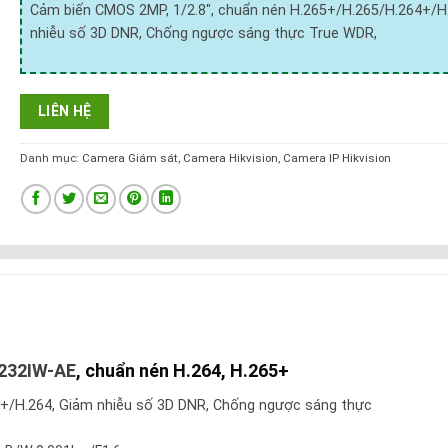
Cảm biến CMOS 2MP, 1/2.8″, chuẩn nén H.265+/H.265/H.264+/H
nhiễu số 3D DNR, Chống ngược sáng thực True WDR,
LIÊN HỆ
Danh mục:
Camera Giám sát
,
Camera Hikvision
,
Camera IP Hikvision
7232IW-AE
, chuẩn nén H.264, H.265+
4+/H.264, Giảm nhiễu số 3D DNR, Chống ngược sáng thực