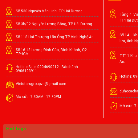
Số 530 Nguyễn Văn Linh, TP Hải Dương
Tầng 4 Vie
TP Hải Dư
Số 3b/92 Nguyễn Lương Bằng, TP Hải Dương
Số 14 – khố
Số 118 Hải Thượng Lãn Ông TP Vinh Nghệ An
lưu, tỉnh N
Số 16-18 Lương Đình Của, Bình Khánh, Q2
TPHCM
TT11 Khu l
An.
Hotline Sale: 0904690212 - Bảo hành:
0906193911
Hotline: 0
Vietstarsgroupvn@gmail.com
duhocach
Mở cửa: 7:30AM - 17:30PM
Mở cửa: 7
Hot tags: