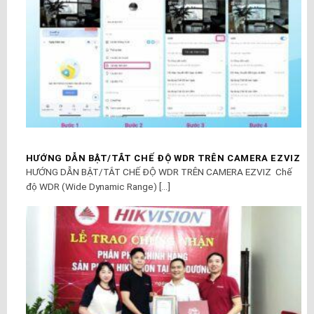
HƯỚNG DẪN BẬT/TẮT CHẾ ĐỘ WDR TRÊN CAMERA EZVIZ
HƯỚNG DẪN BẬT/TẮT CHẾ ĐỘ WDR TRÊN CAMERA EZVIZ Chế
độ WDR (Wide Dynamic Range) [...]