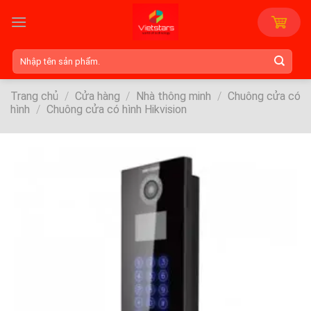
Skip
to
content
Tìm
kiếm:
Trang chủ
/
Cửa hàng
/
Nhà thông minh
/
Chuông cửa có
hình
/
Chuông cửa có hình Hikvision