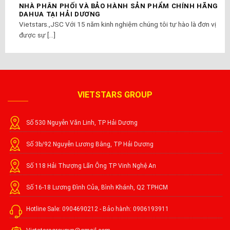
NHÀ PHÂN PHỐI VÀ BẢO HÀNH SẢN PHẨM CHÍNH HÃNG
DAHUA TẠI HẢI DƯƠNG
Vietstars.,JSC Với 15 năm kinh nghiệm chúng tôi tự hào là đơn vị
được sự [...]
VIETSTARS GROUP
Số 530 Nguyễn Văn Linh, TP Hải Dương
Số 3b/92 Nguyễn Lương Bằng, TP Hải Dương
Số 118 Hải Thượng Lãn Ông TP Vinh Nghệ An
Số 16-18 Lương Đình Của, Bình Khánh, Q2 TPHCM
Hotline Sale: 0904690212 - Bảo hành: 0906193911