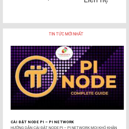
TIN TỨC MỚI NHẤT
CÀI ĐẶT NODE PI – PI NETWORK
HƯỚNG DẪN CÀI ĐẶT NODE PI – PI NETWORK MỌI KHÓ KHĂN