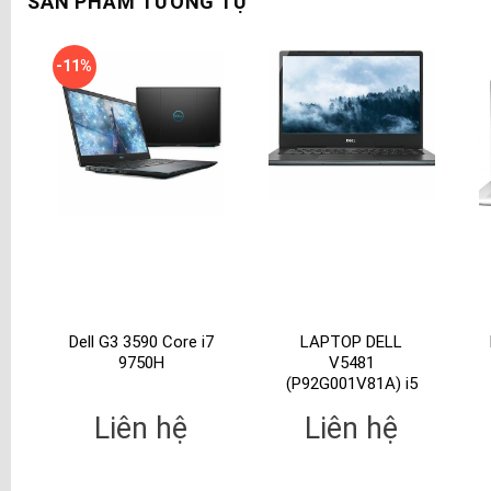
SẢN PHẨM TƯƠNG TỰ
-11%
Dell G3 3590 Core i7
LAPTOP DELL
9750H
V5481
(P92G001V81A) i5
Liên hệ
Liên hệ