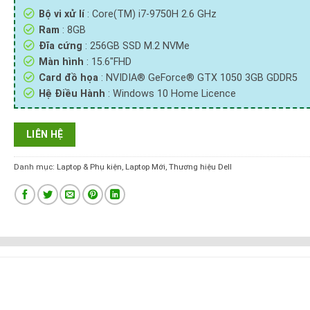
Bộ vi xử lí
: Core(TM) i7-9750H 2.6 GHz
Ram
: 8GB
Đĩa cứng
: 256GB SSD M.2 NVMe
Màn hình
: 15.6″FHD
Card đồ họa
: NVIDIA® GeForce® GTX 1050 3GB GDDR5
Hệ Điều Hành
: Windows 10 Home Licence
LIÊN HỆ
Danh mục:
Laptop & Phụ kiện
,
Laptop Mới
,
Thương hiệu Dell