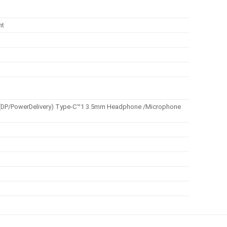
ht
 3 (DP/PowerDelivery) Type-C™1 3.5mm Headphone /Microphone