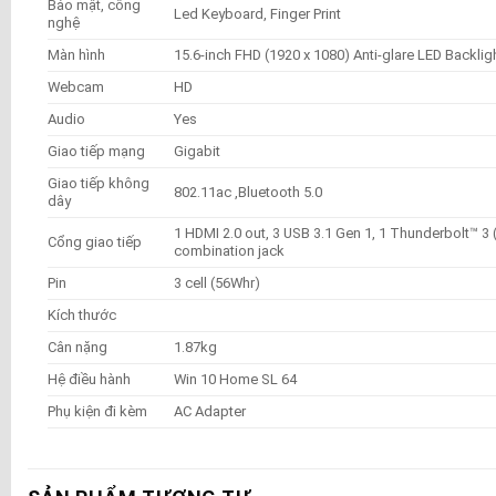
Bảo mật, công
Led Keyboard, Finger Print
nghệ
Màn hình
15.6-inch FHD (1920 x 1080) Anti-glare LED Backlig
Webcam
HD
Audio
Yes
Giao tiếp mạng
Gigabit
Giao tiếp không
802.11ac ,Bluetooth 5.0
dây
1 HDMI 2.0 out, 3 USB 3.1 Gen 1, 1 Thunderbolt™
Cổng giao tiếp
combination jack
Pin
3 cell (56Whr)
Kích thước
Cân nặng
1.87kg
Hệ điều hành
Win 10 Home SL 64
Phụ kiện đi kèm
AC Adapter