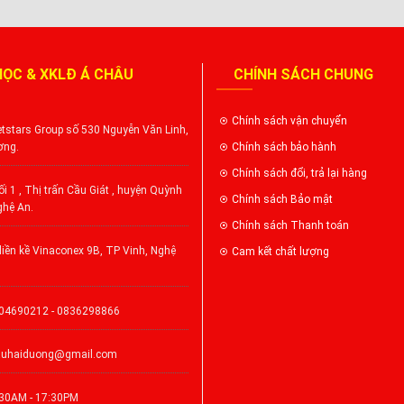
HỌC & XKLĐ Á CHÂU
CHÍNH SÁCH CHUNG
Chính sách vận chuyển
tstars Group số 530 Nguyễn Văn Linh,
ơng.
Chính sách bảo hành
Chính sách đổi, trả lại hàng
i 1 , Thị trấn Cầu Giát , huyện Quỳnh
Chính sách Bảo mật
ghệ An.
Chính sách Thanh toán
iền kề Vinaconex 9B, TP Vinh, Nghệ
Cam kết chất lượng
904690212 - 0836298866
auhaiduong@gmail.com
:30AM - 17:30PM