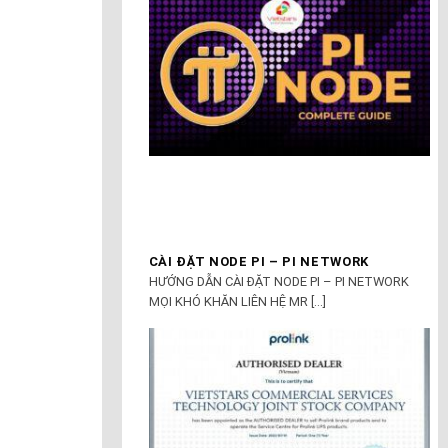
CÀI ĐẶT NODE PI – PI NETWORK
HƯỚNG DẪN CÀI ĐẶT NODE PI – PI NETWORK
MỌI KHÓ KHĂN LIÊN HỆ MR [...]