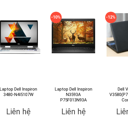
-10%
-12%
Laptop Dell Inspiron
Laptop Dell Inspiron
Dell 
3480-N4I5107W
N3593A
V3580(P7
P75F013N93A
Cor
Liên hệ
Liên hệ
Liê