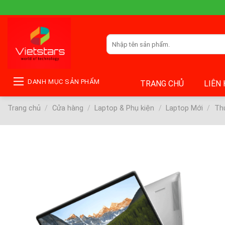
Skip
to
content
Tìm
kiếm:
DANH MỤC SẢN PHẨM
TRANG CHỦ
LIÊN
Trang chủ
/
Cửa hàng
/
Laptop & Phụ kiện
/
Laptop Mới
/
Thư