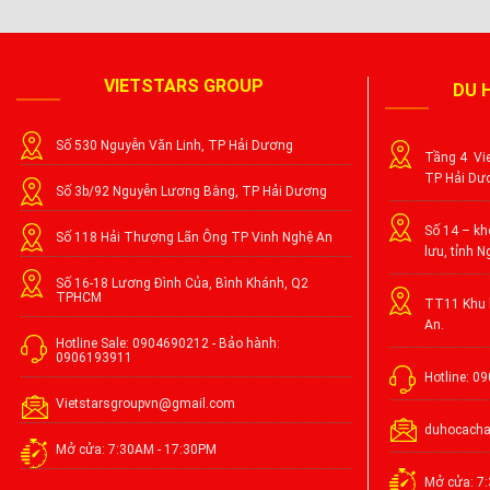
VIETSTARS GROUP
DU 
Số 530 Nguyễn Văn Linh, TP Hải Dương
Tầng 4 Vie
TP Hải Dư
Số 3b/92 Nguyễn Lương Bằng, TP Hải Dương
Số 14 – khố
Số 118 Hải Thượng Lãn Ông TP Vinh Nghệ An
lưu, tỉnh N
Số 16-18 Lương Đình Của, Bình Khánh, Q2
TPHCM
TT11 Khu l
An.
Hotline Sale: 0904690212 - Bảo hành:
0906193911
Hotline: 0
Vietstarsgroupvn@gmail.com
duhocach
Mở cửa: 7:30AM - 17:30PM
Mở cửa: 7