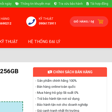
mỗi ngày
Thông tin khuyến mại
Tra cứu bảo hành
Tải hợp đồng
 HÀNG
KỸ THUẬT
GIỎ HÀNG /
0
₫
4690212
0906173911
KỸ THUẬT
HỆ THỐNG ĐẠI LÝ
B/256GB
CHÍNH SÁCH BÁN HÀNG
-
Sản phẩm chính hãng 100%
-
Bán hàng online toàn quốc
-
Mua hàng trả góp lãi suất 0%
-
Trả bảo hành tận nơi sử dụng
-
Bảo hành tận nơi cho doanh nghiệp
-
Giá cạnh tranh nhất thị trường