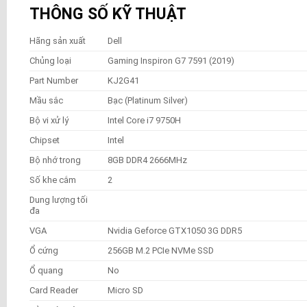
THÔNG SỐ KỸ THUẬT
Hãng sản xuất
Dell
Chủng loại
Gaming Inspiron G7 7591 (2019)
Part Number
KJ2G41
Mầu sắc
Bạc (Platinum Silver)
Bộ vi xử lý
Intel Core i7 9750H
Chipset
Intel
Bộ nhớ trong
8GB DDR4 2666MHz
Số khe cắm
2
Dung lượng tối
đa
VGA
Nvidia Geforce GTX1050 3G DDR5
Ổ cứng
256GB M.2 PCIe NVMe SSD
Ổ quang
No
Card Reader
Micro SD