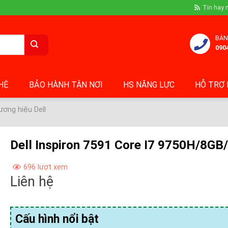
Tin hay 
BÁN
090
 HỆ
BẢO HÀNH TẬN NƠI
HS NĂNG LỰC
HỖ TRỢ 
ơng hiệu Dell
Dell Inspiron 7591 Core I7 9750H/8G
696 lượt xem
Liên hệ
Cấu hình nổi bật