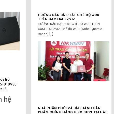
HƯỚNG DẪN BẬT/TẮT CHẾ ĐỘ WDR
TRÊN CAMERA EZVIZ
HƯỚNG DẪN BẬT/TẮT CHẾ ĐỘ WDR TRÊN
CAMERA EZVIZ Chế độ WDR (Wide Dynamic
Range) [...]
Vostro
Laptop Dell Vostro
Dell Vostro 5490
5F010V80I)
3490 i5
Core I7 10510U
e i5
n hệ
Liên hệ
Liên hệ
NHÀ PHÂN PHỐI VÀ BẢO HÀNH SẢN
PHẨM CHÍNH HÃNG HIKVISION TẠI HẢI