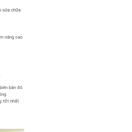
ải sửa chữa
mềm nâng cao
.
biên bản đó.
ỏng.
 tốt nhất.