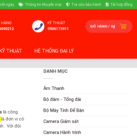
mỗi ngày
Thông tin khuyến mại
Tra cứu bảo hành
Tải hợp đồng
 HÀNG
KỸ THUẬT
GIỎ HÀNG /
0
₫
4690212
0906173911
KỸ THUẬT
HỆ THỐNG ĐẠI LÝ
DANH MỤC
Âm Thanh
Bộ đàm - Tổng đài
Bộ Máy Tính Để Bàn
a
là công
p
là đơn vị có
Camera Giám sát
h . Với đội
Camera Hành trình