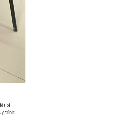
ết bị
y trình: