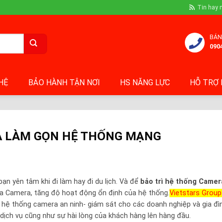
Tin hay 
BÁN
090
 HỆ
BẢO HÀNH TẬN NƠI
HS NĂNG LỰC
HỖ TRỢ 
VÀ LÀM GỌN HỆ THỐNG MẠNG
ạn yên tâm khi đi làm hay đi du lịch. Và để
bảo trì hệ thống Camer
ủa Camera, tăng độ hoạt động ổn định của hệ thống.
Vietstars Grou
t hệ thống camera an ninh- giám sát cho các doanh nghiệp và gia đìn
g dịch vụ cũng như sự hài lòng của khách hàng lên hàng đầu.