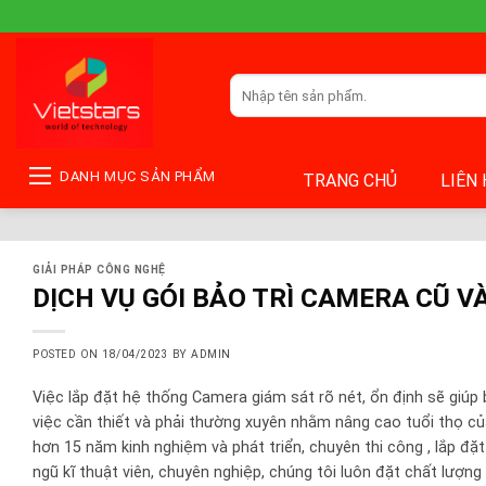
Skip
to
content
Tìm
kiếm:
DANH MỤC SẢN PHẨM
TRANG CHỦ
LIÊN
GIẢI PHÁP CÔNG NGHỆ
DỊCH VỤ GÓI BẢO TRÌ CAMERA CŨ 
POSTED ON
18/04/2023
BY
ADMIN
Việc lắp đặt hệ thống Camera giám sát rõ nét, ổn định sẽ giúp b
việc cần thiết và phải thường xuyên nhằm nâng cao tuổi thọ c
hơn 15 năm kinh nghiệm và phát triển, chuyên thi công , lắp đặ
ngũ kĩ thuật viên, chuyên nghiệp, chúng tôi luôn đặt chất lượn