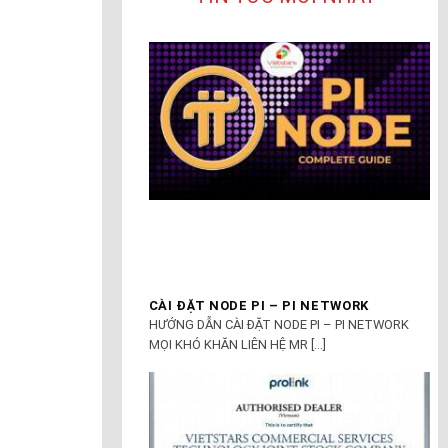
CÀI ĐẶT NODE PI – PI NETWORK
HƯỚNG DẪN CÀI ĐẶT NODE PI – PI NETWORK
MỌI KHÓ KHĂN LIÊN HỆ MR [...]