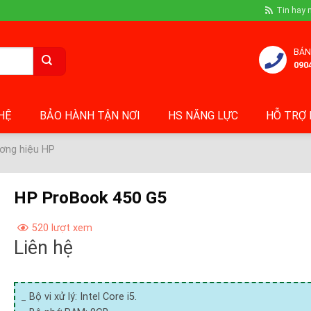
Tin hay 
BÁN
090
 HỆ
BẢO HÀNH TẬN NƠI
HS NĂNG LỰC
HỖ TRỢ 
ơng hiệu HP
HP ProBook 450 G5
520 lượt xem
Liên hệ
_ Bộ vi xử lý: Intel Core i5.