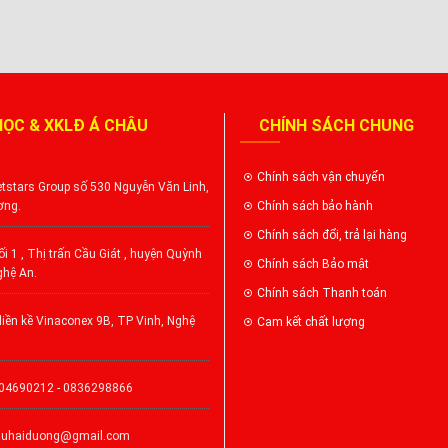
HỌC & XKLĐ Á CHÂU
CHÍNH SÁCH CHUNG
Chính sách vận chuyển
tstars Group số 530 Nguyễn Văn Linh,
ơng.
Chính sách bảo hành
Chính sách đổi, trả lại hàng
i 1 , Thị trấn Cầu Giát , huyện Quỳnh
Chính sách Bảo mật
ghệ An.
Chính sách Thanh toán
iền kề Vinaconex 9B, TP Vinh, Nghệ
Cam kết chất lượng
904690212 - 0836298866
auhaiduong@gmail.com