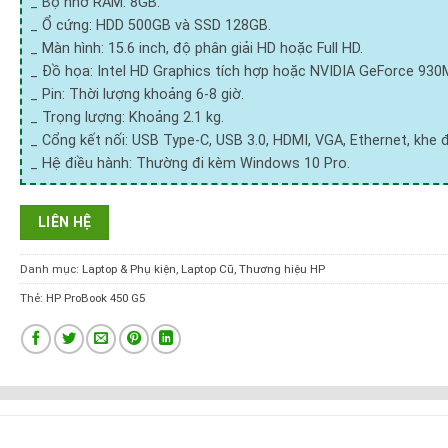
_ Bộ nhớ RAM: 8GB.
_ Ổ cứng: HDD 500GB và SSD 128GB.
_ Màn hình: 15.6 inch, độ phân giải HD hoặc Full HD.
_ Đồ họa: Intel HD Graphics tích hợp hoặc NVIDIA GeForce 930
_ Pin: Thời lượng khoảng 6-8 giờ.
_ Trọng lượng: Khoảng 2.1 kg.
_ Cổng kết nối: USB Type-C, USB 3.0, HDMI, VGA, Ethernet, khe 
_ Hệ điều hành: Thường đi kèm Windows 10 Pro.
LIÊN HỆ
Danh mục:
Laptop & Phụ kiện
,
Laptop Cũ
,
Thương hiệu HP
Thẻ:
HP ProBook 450 G5