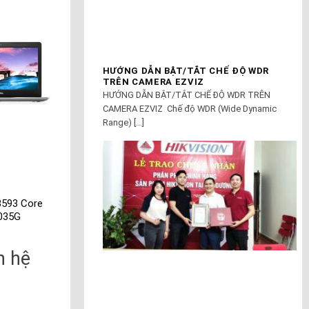
HƯỚNG DẪN BẬT/TẮT CHẾ ĐỘ WDR
TRÊN CAMERA EZVIZ
HƯỚNG DẪN BẬT/TẮT CHẾ ĐỘ WDR TRÊN
CAMERA EZVIZ Chế độ WDR (Wide Dynamic
Range) [...]
 3593 Core
Dell Inspiron 3493
Dell Latitude
1035G
Corei5
3400BTX Core i5
8265u
n hệ
Liên hệ
Liên hệ