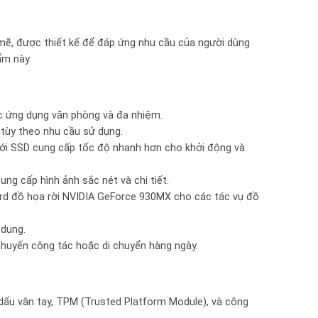
ẽ, được thiết kế để đáp ứng nhu cầu của người dùng
ẩm này:
ác ứng dụng văn phòng và đa nhiệm.
tùy theo nhu cầu sử dụng.
ới SSD cung cấp tốc độ nhanh hơn cho khởi động và
cung cấp hình ảnh sắc nét và chi tiết.
card đồ họa rời NVIDIA GeForce 930MX cho các tác vụ đồ
 dụng.
chuyến công tác hoặc di chuyển hàng ngày.
dấu vân tay, TPM (Trusted Platform Module), và công