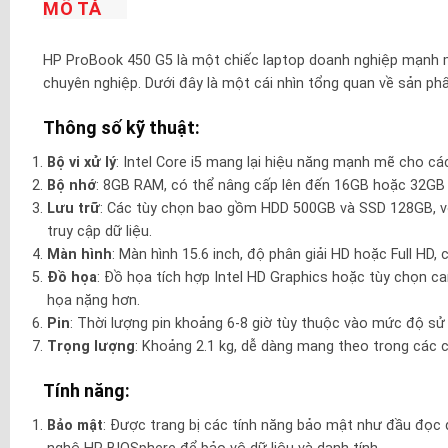
MÔ TẢ
HP ProBook 450 G5 là một chiếc laptop doanh nghiệp mạnh m
chuyên nghiệp. Dưới đây là một cái nhìn tổng quan về sản ph
Thông số kỹ thuật:
Bộ vi xử lý
: Intel Core i5 mang lại hiệu năng mạnh mẽ cho c
Bộ nhớ
: 8GB RAM, có thể nâng cấp lên đến 16GB hoặc 32GB 
Lưu trữ
: Các tùy chọn bao gồm HDD 500GB và SSD 128GB, v
truy cập dữ liệu.
Màn hình
: Màn hình 15.6 inch, độ phân giải HD hoặc Full HD, 
Đồ họa
: Đồ họa tích hợp Intel HD Graphics hoặc tùy chọn 
họa nặng hơn.
Pin
: Thời lượng pin khoảng 6-8 giờ tùy thuộc vào mức độ sử
Trọng lượng
: Khoảng 2.1 kg, dễ dàng mang theo trong các 
Tính năng:
Bảo mật
: Được trang bị các tính năng bảo mật như đầu đọc 