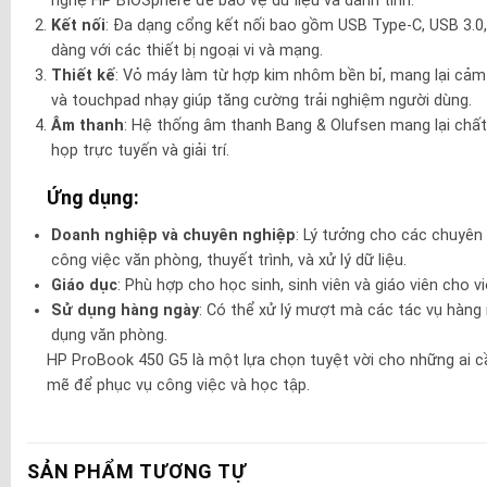
nghệ HP BIOSphere để bảo vệ dữ liệu và danh tính.
Kết nối
: Đa dạng cổng kết nối bao gồm USB Type-C, USB 3.0, 
dàng với các thiết bị ngoại vi và mạng.
Thiết kế
: Vỏ máy làm từ hợp kim nhôm bền bỉ, mang lại cảm
và touchpad nhạy giúp tăng cường trải nghiệm người dùng.
Âm thanh
: Hệ thống âm thanh Bang & Olufsen mang lại chấ
họp trực tuyến và giải trí.
Ứng dụng:
Doanh nghiệp và chuyên nghiệp
: Lý tưởng cho các chuyê
công việc văn phòng, thuyết trình, và xử lý dữ liệu.
Giáo dục
: Phù hợp cho học sinh, sinh viên và giáo viên cho vi
Sử dụng hàng ngày
: Có thể xử lý mượt mà các tác vụ hàng
dụng văn phòng.
HP ProBook 450 G5 là một lựa chọn tuyệt vời cho những ai c
mẽ để phục vụ công việc và học tập.
SẢN PHẨM TƯƠNG TỰ