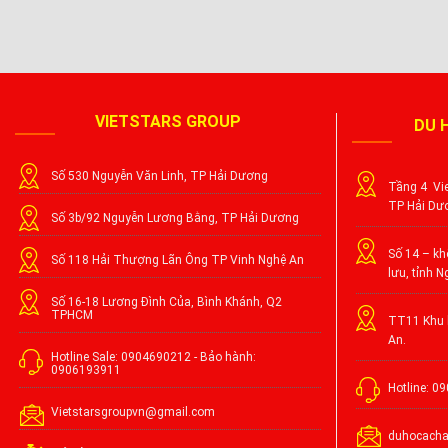
VIETSTARS GROUP
DU 
Số 530 Nguyễn Văn Linh, TP Hải Dương
Tầng 4 Vie
TP Hải Dư
Số 3b/92 Nguyễn Lương Bằng, TP Hải Dương
Số 14 – khố
Số 118 Hải Thượng Lãn Ông TP Vinh Nghệ An
lưu, tỉnh N
Số 16-18 Lương Đình Của, Bình Khánh, Q2
TPHCM
TT11 Khu l
An.
Hotline Sale: 0904690212 - Bảo hành:
0906193911
Hotline: 0
Vietstarsgroupvn@gmail.com
duhocach