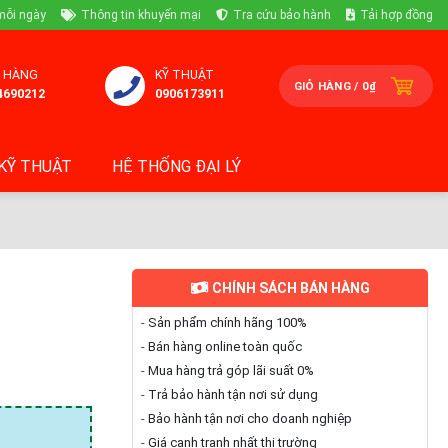
mỗi ngày
Thông tin khuyến mại
Tra cứu bảo hành
Tải hợp đồng
 HÀNG
KỸ THUẬT
GIỎ HÀNG /
0
₫
4690212
0906173911
KỸ THUẬT
HỆ THỐNG ĐẠI LÝ
CHÍNH SÁCH BÁN HÀNG
-
Sản phẩm chính hãng 100%
-
Bán hàng online toàn quốc
-
Mua hàng trả góp lãi suất 0%
-
Trả bảo hành tận nơi sử dụng
-
Bảo hành tận nơi cho doanh nghiệp
-
Giá cạnh tranh nhất thị trường