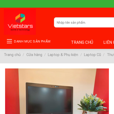
Skip
to
content
Tìm
kiếm:
DANH MỤC SẢN PHẨM
TRANG CHỦ
LIÊN
Trang chủ
/
Cửa hàng
/
Laptop & Phụ kiện
/
Laptop Cũ
/
Thư