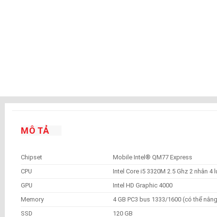
MÔ TẢ
Chipset
Mobile Intel® QM77 Express
CPU
Intel Core i5 3320M 2.5 Ghz 2 nhân 4 
GPU
Intel HD Graphic 4000
Memory
4 GB PC3 bus 1333/1600 (có thể nâng
SSD
120 GB