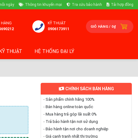
mỗi ngày
Thông tin khuyến mại
Tra cứu bảo hành
Tải hợp đồng
 HÀNG
KỸ THUẬT
GIỎ HÀNG /
0
₫
4690212
0906173911
KỸ THUẬT
HỆ THỐNG ĐẠI LÝ
CHÍNH SÁCH BÁN HÀNG
-
Sản phẩm chính hãng 100%
-
Bán hàng online toàn quốc
-
Mua hàng trả góp lãi suất 0%
-
Trả bảo hành tận nơi sử dụng
-
Bảo hành tận nơi cho doanh nghiệp
-
Giá cạnh tranh nhất thị trường