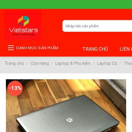
Skip
to
content
Tìm
kiếm:
DANH MỤC SẢN PHẨM
TRANG CHỦ
LIÊN
Trang chủ
/
Cửa hàng
/
Laptop & Phụ kiện
/
Laptop Cũ
/
Thư
-13%