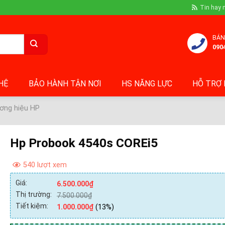
Tin hay 
BÁN
090
 HỆ
BẢO HÀNH TẬN NƠI
HS NĂNG LỰC
HỖ TRỢ 
ơng hiệu HP
Hp Probook 4540s COREi5
540 lượt xem
Giá:
6.500.000
₫
Thị trường:
7.500.000
₫
Tiết kiệm:
1.000.000
₫
(13%)