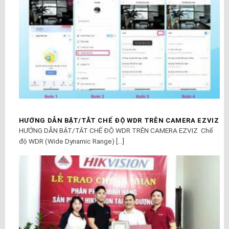
HƯỚNG DẪN BẬT/TẮT CHẾ ĐỘ WDR TRÊN CAMERA EZVIZ
HƯỚNG DẪN BẬT/TẮT CHẾ ĐỘ WDR TRÊN CAMERA EZVIZ Chế
độ WDR (Wide Dynamic Range) [...]