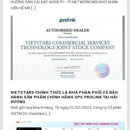
HƯỚNG DẪN CÀI ĐẶT NODE PI – PI NETWORK MỌI KHÓ KHĂN
LIÊN HỆ MR [...]
VIETSTARS CHÍNH THỨC LÀ NHÀ PHÂN PHỐI VÀ BẢO
HÀNH SẢN PHẨM CHÍNH HÃNG UPS PROLINK TẠI HẢI
DƯƠNG
Kính gửi Quý khách hàng, Từ ngày 01/07/2023, Công ty Cổ phần
CNTM DV Vietstars [...]