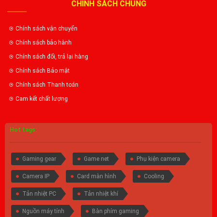
CHÍNH SÁCH CHUNG
Chính sách vận chuyển
Chính sách bảo hành
Chính sách đổi, trả lại hàng
Chính sách Bảo mật
Chính sách Thanh toán
Cam kết chất lượng
Hot tags:
Gaming gear
Game net
Phụ kiện camera
Camera IP
Card màn hình
Cooling
Tản nhiệt PC
Tản nhiệt khí
Nguồn máy tính
Bàn phím gaming