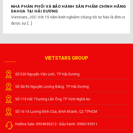
NHÀ PHÂN PHỐI VÀ BẢO HÀNH SẢN PHẨM CHÍNH HÃNG
DAHUA TẠI HẢI DƯƠNG
Vietstars.,JSC Với 15 năm kinh nghiệm chúng tôi tự hào là đơn vị
được sự [...]
VIETSTARS GROUP
Số 530 Nguyễn Văn Linh, TP Hải Dương
Số 3b/92 Nguyễn Lương Bằng, TP Hải Dương
Số 118 Hải Thượng Lãn Ông TP Vinh Nghệ An
Số 16-18 Lương Đình Của, Bình Khánh, Q2 TPHCM
Hotline Sale: 0904690212 - Bảo hành: 0906193911