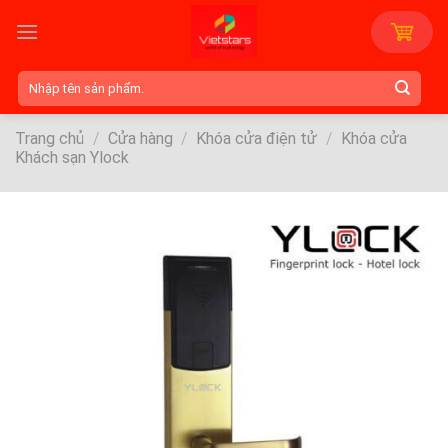
Skip
to
content
Tìm
kiếm:
Trang chủ
/
Cửa hàng
/
Khóa cửa điện tử
/
Khóa cửa
Khách sạn Ylock