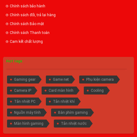
Chính sách bảo hành
Chính sách đổi, trả lại hàng
Chính sách Bảo mật
Chính sách Thanh toán
Cam kết chất lượng
Hot tags:
Gaming gear
Game net
Phụ kiện camera
Camera IP
Card màn hình
Cooling
Tản nhiệt PC
Tản nhiệt khí
Nguồn máy tính
Bàn phím gaming
Màn hình gaming
Tản nhiệt nước