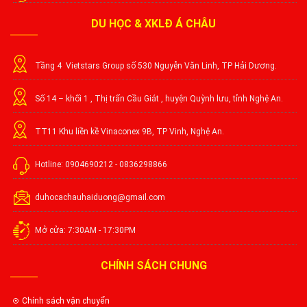
DU HỌC & XKLĐ Á CHÂU
Tầng 4 Vietstars Group số 530 Nguyễn Văn Linh, TP Hải Dương.
Số 14 – khối 1 , Thị trấn Cầu Giát , huyện Quỳnh lưu, tỉnh Nghệ An.
TT11 Khu liền kề Vinaconex 9B, TP Vinh, Nghệ An.
Hotline: 0904690212 - 0836298866
duhocachauhaiduong@gmail.com
Mở cửa: 7:30AM - 17:30PM
CHÍNH SÁCH CHUNG
Chính sách vận chuyển