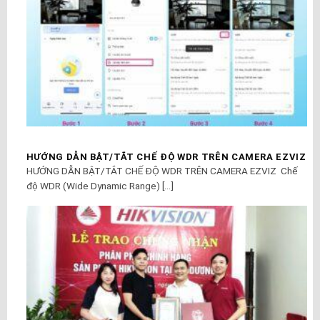
HƯỚNG DẪN BẬT/TẮT CHẾ ĐỘ WDR TRÊN CAMERA EZVIZ
HƯỚNG DẪN BẬT/TẮT CHẾ ĐỘ WDR TRÊN CAMERA EZVIZ Chế
độ WDR (Wide Dynamic Range) [...]