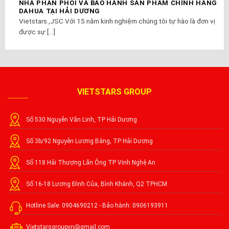
NHÀ PHÂN PHỐI VÀ BẢO HÀNH SẢN PHẨM CHÍNH HÃNG
DAHUA TẠI HẢI DƯƠNG
Vietstars.,JSC Với 15 năm kinh nghiệm chúng tôi tự hào là đơn vị
được sự [...]
VIETSTARS GROUP
Số 530 Nguyễn Văn Linh, TP Hải Dương
Số 3b/92 Nguyễn Lương Bằng, TP Hải Dương
Số 118 Hải Thượng Lãn Ông TP Vinh Nghệ An
Số 16-18 Lương Đình Của, Bình Khánh, Q2 TPHCM
Hotline Sale: 0904690212 - Bảo hành: 0906193911
Vietstarsgroupvn@gmail.com