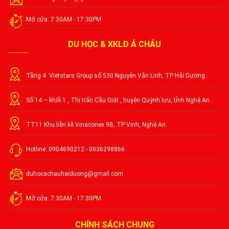
Mở cửa: 7:30AM - 17:30PM
DU HỌC & XKLĐ Á CHÂU
Tầng 4 Vietstars Group số 530 Nguyễn Văn Linh, TP Hải Dương.
Số 14 – khối 1 , Thị trấn Cầu Giát , huyện Quỳnh lưu, tỉnh Nghệ An.
TT11 Khu liền kề Vinaconex 9B, TP Vinh, Nghệ An.
Hotline: 0904690212 - 0836298866
duhocachauhaiduong@gmail.com
Mở cửa: 7:30AM - 17:30PM
CHÍNH SÁCH CHUNG