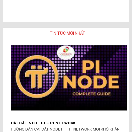
TIN TỨC MỚI NHẤT
CÀI ĐẶT NODE PI – PI NETWORK
HƯỚNG DẪN CÀI ĐẶT NODE PI – PI NETWORK MỌI KHÓ KHĂN