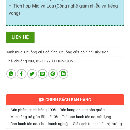
– Tích hợp Mic và Loa (Công nghệ giảm nhiễu và tiếng
vọng)
LIÊN HỆ
Danh mục:
Chuông cửa có hình
,
Chuông cửa có hình Hikvision
Thẻ:
chuông cửa
,
DS-KH2200
,
HIKVISION
CHÍNH SÁCH BÁN HÀNG
-
Sản phẩm chính hãng 100%
-
Bán hàng online toàn quốc
-
Mua hàng trả góp lãi suất 0%
-
Trả bảo hành tận nơi sử dụng
-
Bảo hành tận nơi cho doanh nghiệp
-
Giá cạnh tranh nhất thị trường