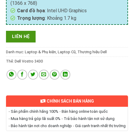
(1366 x 768)
Card đồ họa
: Intel UHD Graphics
Trọng lượng
: Khoảng 1.7 kg
LIÊN HỆ
Danh mục:
Laptop & Phụ kiện
,
Laptop Cũ
,
Thương hiệu Dell
Thẻ:
Dell Vostro 3430
CHÍNH SÁCH BÁN HÀNG
-
Sản phẩm chính hãng 100%
-
Bán hàng online toàn quốc
-
Mua hàng trả góp lãi suất 0%
-
Trả bảo hành tận nơi sử dụng
-
Bảo hành tận nơi cho doanh nghiệp
-
Giá cạnh tranh nhất thị trường