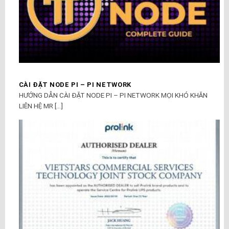
CÀI ĐẶT NODE PI – PI NETWORK
HƯỚNG DẪN CÀI ĐẶT NODE PI – PI NETWORK MỌI KHÓ KHĂN
LIÊN HỆ MR [...]