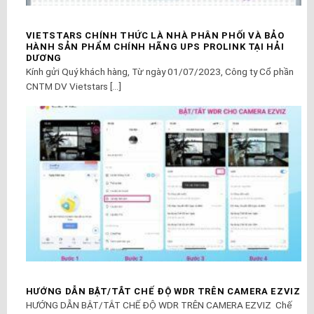
VIETSTARS CHÍNH THỨC LÀ NHÀ PHÂN PHỐI VÀ BẢO
HÀNH SẢN PHẨM CHÍNH HÃNG UPS PROLINK TẠI HẢI
DƯƠNG
Kính gửi Quý khách hàng, Từ ngày 01/07/2023, Công ty Cổ phần
CNTM DV Vietstars [...]
HƯỚNG DẪN BẬT/TẮT CHẾ ĐỘ WDR TRÊN CAMERA EZVIZ
HƯỚNG DẪN BẬT/TẮT CHẾ ĐỘ WDR TRÊN CAMERA EZVIZ Chế