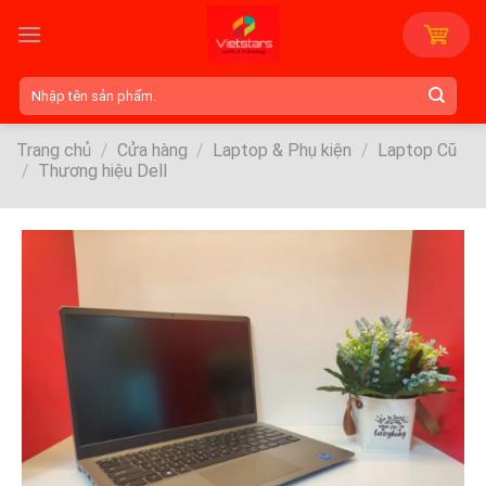
Skip
to
content
Tìm
kiếm:
Trang chủ
/
Cửa hàng
/
Laptop & Phụ kiện
/
Laptop Cũ
/
Thương hiệu Dell