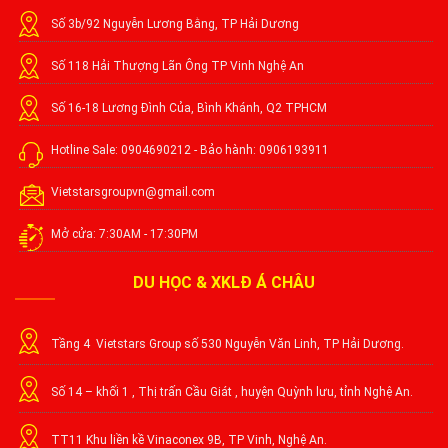
Số 3b/92 Nguyễn Lương Bằng, TP Hải Dương
Số 118 Hải Thượng Lãn Ông TP Vinh Nghệ An
Số 16-18 Lương Đình Của, Bình Khánh, Q2 TPHCM
Hotline Sale: 0904690212 - Bảo hành: 0906193911
Vietstarsgroupvn@gmail.com
Mở cửa: 7:30AM - 17:30PM
DU HỌC & XKLĐ Á CHÂU
Tầng 4 Vietstars Group số 530 Nguyễn Văn Linh, TP Hải Dương.
Số 14 – khối 1 , Thị trấn Cầu Giát , huyện Quỳnh lưu, tỉnh Nghệ An.
TT11 Khu liền kề Vinaconex 9B, TP Vinh, Nghệ An.