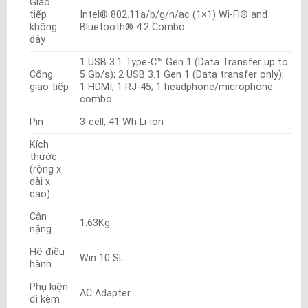
Giao
tiếp
Intel® 802.11a/b/g/n/ac (1×1) Wi-Fi® and
không
Bluetooth® 4.2 Combo
dây
1 USB 3.1 Type-C™ Gen 1 (Data Transfer up to
Cổng
5 Gb/s); 2 USB 3.1 Gen 1 (Data transfer only);
giao tiếp
1 HDMI; 1 RJ-45; 1 headphone/microphone
combo
Pin
3-cell, 41 Wh Li-ion
Kích
thước
(rộng x
dài x
cao)
Cân
1.63Kg
nặng
Hệ điều
Win 10 SL
hành
Phụ kiện
AC Adapter
đi kèm