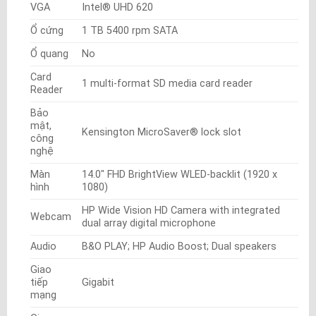
VGA
Intel® UHD 620
Ổ cứng
1 TB 5400 rpm SATA
Ổ quang
No
Card
1 multi-format SD media card reader
Reader
Bảo
mật,
Kensington MicroSaver® lock slot
công
nghệ
Màn
14.0″ FHD BrightView WLED-backlit (1920 x
hình
1080)
HP Wide Vision HD Camera with integrated
Webcam
dual array digital microphone
Audio
B&O PLAY; HP Audio Boost; Dual speakers
Giao
tiếp
Gigabit
mạng