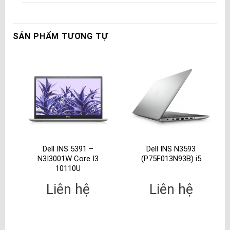
SẢN PHẨM TƯƠNG TỰ
Dell INS 5391 –
Dell INS N3593
N3I3001W Core I3
(P75F013N93B) i5
10110U
Liên hệ
Liên hệ