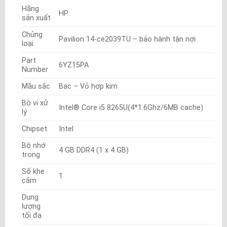
Hãng
HP
sản xuất
Chủng
Pavilion 14-ce2039TU – bảo hành tận nơi
loại
Part
6YZ15PA
Number
Mầu sắc
Bạc – Vỏ hợp kim
Bộ vi xử
Intel® Core i5 8265U(4*1.6Ghz/6MB cache)
lý
Chipset
Intel
Bộ nhớ
4 GB DDR4 (1 x 4 GB)
trong
Số khe
1
cắm
Dung
lượng
tối đa