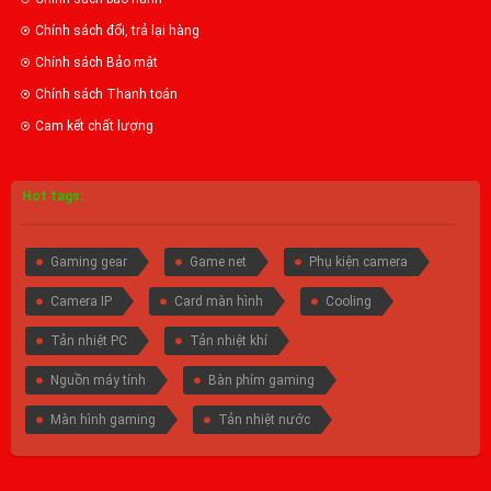
Chính sách đổi, trả lại hàng
Chính sách Bảo mật
Chính sách Thanh toán
Cam kết chất lượng
Hot tags:
Gaming gear
Game net
Phụ kiện camera
Camera IP
Card màn hình
Cooling
Tản nhiệt PC
Tản nhiệt khí
Nguồn máy tính
Bàn phím gaming
Màn hình gaming
Tản nhiệt nước