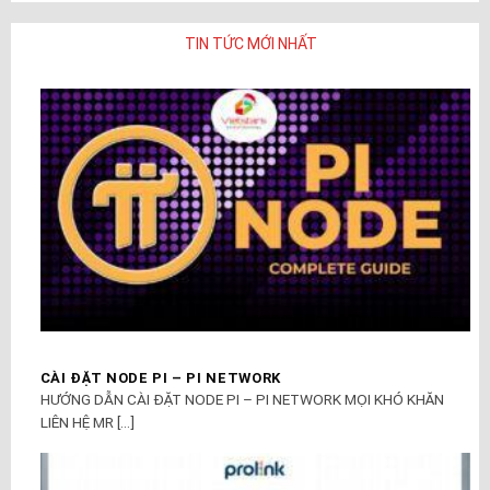
TIN TỨC MỚI NHẤT
CÀI ĐẶT NODE PI – PI NETWORK
HƯỚNG DẪN CÀI ĐẶT NODE PI – PI NETWORK MỌI KHÓ KHĂN
LIÊN HỆ MR [...]