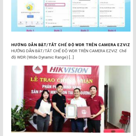
HƯỚNG DẪN BẬT/TẮT CHẾ ĐỘ WDR TRÊN CAMERA EZVIZ
HƯỚNG DẪN BẬT/TẮT CHẾ ĐỘ WDR TRÊN CAMERA EZVIZ Chế
độ WDR (Wide Dynamic Range) [...]