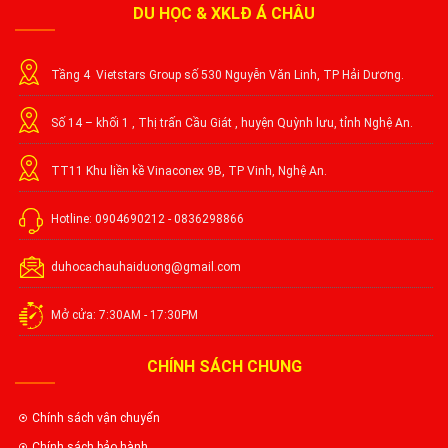
DU HỌC & XKLĐ Á CHÂU
Tầng 4 Vietstars Group số 530 Nguyễn Văn Linh, TP Hải Dương.
Số 14 – khối 1 , Thị trấn Cầu Giát , huyện Quỳnh lưu, tỉnh Nghệ An.
TT11 Khu liền kề Vinaconex 9B, TP Vinh, Nghệ An.
Hotline: 0904690212 - 0836298866
duhocachauhaiduong@gmail.com
Mở cửa: 7:30AM - 17:30PM
CHÍNH SÁCH CHUNG
Chính sách vận chuyển
Chính sách bảo hành